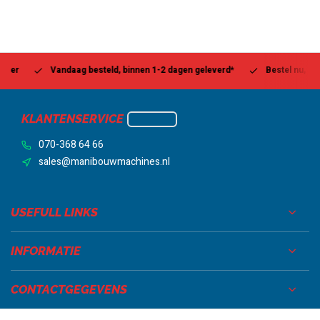
Vandaag besteld, binnen 1-2 dagen geleverd*
Bestel nu, betaal l
KLANTENSERVICE
070-368 64 66
sales@manibouwmachines.nl
USEFULL LINKS
INFORMATIE
CONTACTGEGEVENS