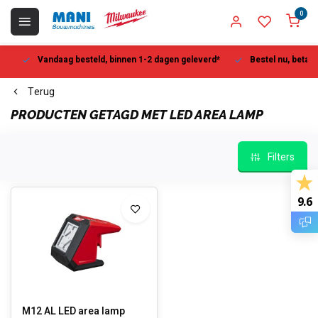
0
Vandaag besteld, binnen 1-2 dagen geleverd*
Bestel nu, betaal la
Terug
PRODUCTEN GETAGD MET LED AREA LAMP
Filters
9.6
M12 AL LED area lamp