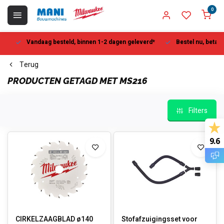
0
Vandaag besteld, binnen 1-2 dagen geleverd*
Bestel nu, betaal la
Terug
PRODUCTEN GETAGD MET MS216
Filters
9.6
CIRKELZAAGBLAD ø140
Stofafzuigingsset voor