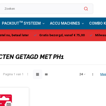
PACKOUT™ SYSTEEM
ACCU MACHINES
COMBO K
stel nu, betaal later
Gratis bezorgd, vanaf € 75,00
Milwau
TEN GETAGD MET PH1
Pagina 1 van 1
Mee