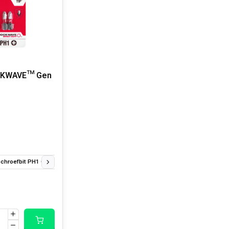
CKWAVE™ Gen
chroefbit PH1 GEN2 25 mm (2 st)
Shockwave Schroefbit PH1 GEN2 50 mm (1 s