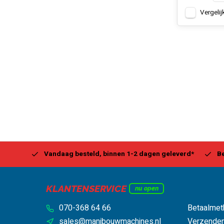
Vergelij
Center
Vandaag besteld, binnen 1-2 dagen geleverd*
Be
KLANTENSERVICE
nu open
070-368 64 66
Betaalmet
sales@manibouwmachines.nl
Verzenden