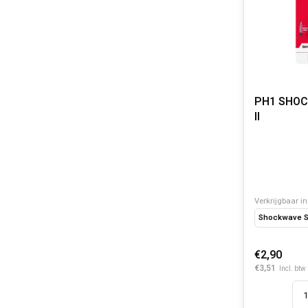
PH1 SHO
II
Verkrijgbaar in
Shockwave S
€2,90
€3,51
Incl. btw