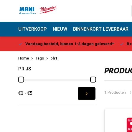
UITVERKOOP
NIEUW
BINNENKORT LEVERBAAR
Center
Vandaag besteld, binnen 1-2 dagen geleverd*
Be
Home
Tags
ph1
PRIJS
PRODUC
1 Producten
€0 - €5