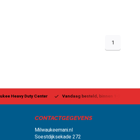
1
ukee Heavy Duty Center
Vandaag besteld, binnen 1-2 dagen g
CONTACTGEGEVENS
Milwaukeemani.nl
Soestdijksekade 272