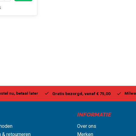
k
stel nu, betaal later
Milwa
Gratis bezorgd, vanaf € 75,00
INFORMATIE
hoden
Over ons
 & retourneren
Merken