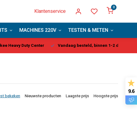
0
Klantenservice
ITS
MACHINES 220V
TESTEN & METEN
PBM
kee Heavy Duty Center
Vandaag besteld, binnen 1-2 dagen gel
9.6
st bekeken
Nieuwste producten
Laagste prijs
Hoogste prijs