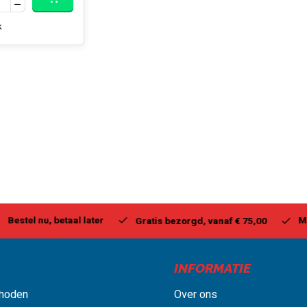
k
stel nu, betaal later
Milwa
Gratis bezorgd, vanaf € 75,00
INFORMATIE
hoden
Over ons