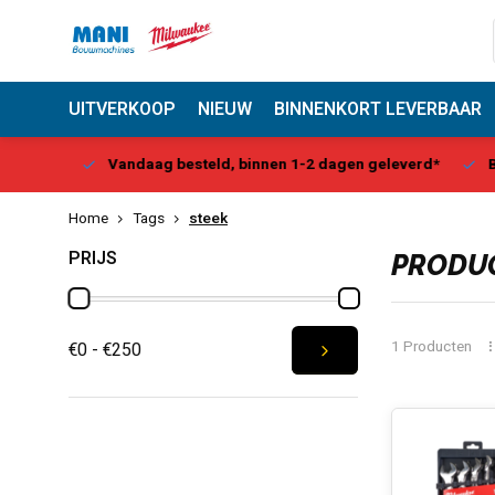
UITVERKOOP
NIEUW
BINNENKORT LEVERBAAR
Center
Vandaag besteld, binnen 1-2 dagen geleverd*
Be
Home
Tags
steek
PRIJS
PRODUC
1 Producten
€0 - €250