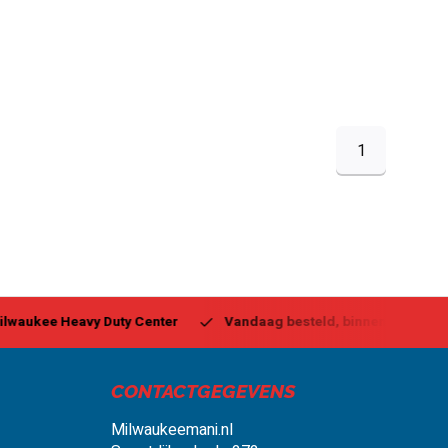
1
ukee Heavy Duty Center
Vandaag besteld, binnen 1-2 dagen g
CONTACTGEGEVENS
Milwaukeemani.nl