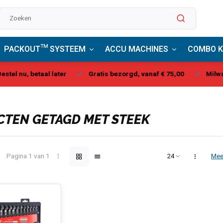
PACKOUT™ SYSTEEM
ACCU MACHINES
COMBO K
stel nu, betaal later
Gratis bezorgd, vanaf € 75,00
Milwau
TEN GETAGD MET STEEK
Pagina 1 van 1
Mee