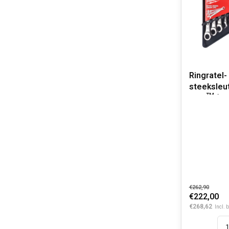
Ringratel-
steeksleu
BITE™ (15-
€262,90
€222,00
€268,62
Incl. 