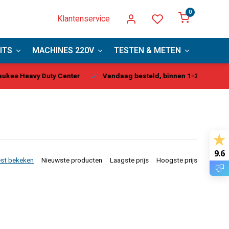
0
Klantenservice
ITS
MACHINES 220V
TESTEN & METEN
PBM
kee Heavy Duty Center
Vandaag besteld, binnen 1-2 dagen gel
9.6
st bekeken
Nieuwste producten
Laagste prijs
Hoogste prijs