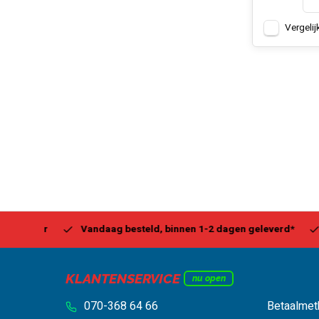
Vergelij
Center
Vandaag besteld, binnen 1-2 dagen geleverd*
Be
KLANTENSERVICE
nu open
070-368 64 66
Betaalmet