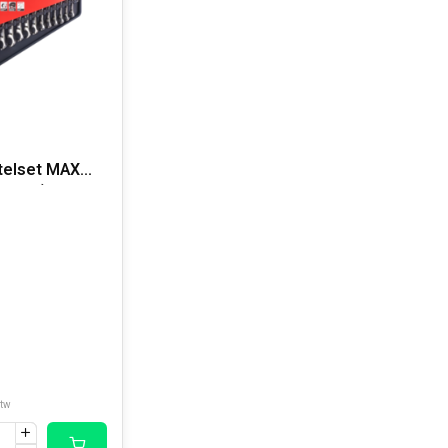
telset MAX
delig)
btw