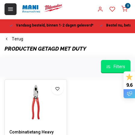
0
Vandaag besteld, binnen 1-2 dagen geleverd*
Bestel nu, betaal la
Terug
PRODUCTEN GETAGD MET DUTY
Filters
9.6
Combinatietang Heavy