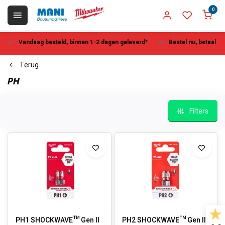
0
Vandaag besteld, binnen 1-2 dagen geleverd*
Bestel nu, betaal la
Terug
PH
Filters
PH1 SHOCKWAVE™ Gen II
PH2 SHOCKWAVE™ Gen II