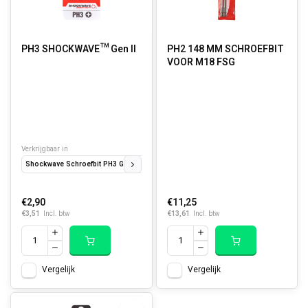
PH3 SHOCKWAVE™ Gen II
PH2 148 MM SCHROEFBIT
VOOR M18 FSG
Verkrijgbaar in
Shockwave Schroefbit PH3 GEN2 25 mm (2 st)
Shockwave Schroefbit PH3 GEN2 
€2,90
€11,25
€3,51
€13,61
Incl. btw
Incl. btw
Vergelijk
Vergelijk