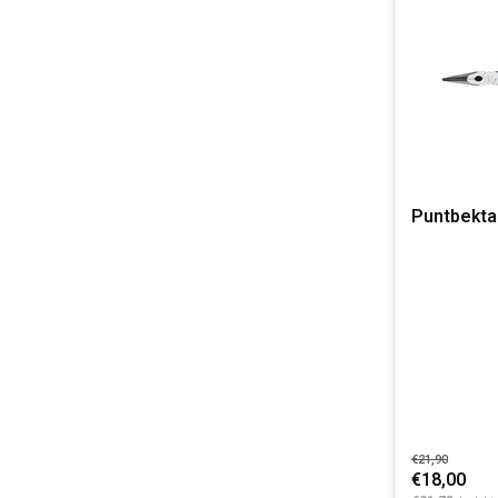
Puntbekt
€21,90
€18,00