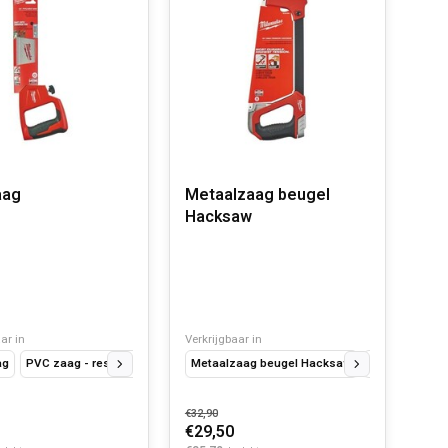
aag
Metaalzaag beugel
Hacksaw
ar in
Verkrijgbaar in
ag
PVC zaag - reservezaagblad
Metaalzaag beugel Hacksaw
Reservebladen
€32,90
€29,50