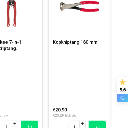
kee 7-in-1
Kopkniptang 180 mm
triptang.
9.6
ELBARE WATERPOMPTANG 180MM
€20,90
€25,29
cl. btw
Incl. btw