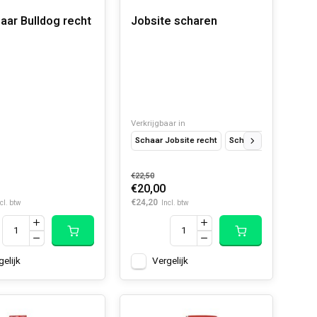
haar Bulldog recht
Jobsite scharen
Verkrijgbaar in
Schaar Jobsite recht
Schaar jobsite Offset
utel 200 mm Wide
echts
Verstelbare moersleutel 250 mm
Verstelbare moersleut
€22,50
€20,00
€24,20
cl. btw
Incl. btw
gelijk
Vergelijk