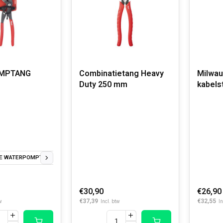
MPTANG
Combinatietang Heavy
Milwau
Duty 250 mm
kabels
E WATERPOMPTANG 250MM
VERSTELBARE WATERPOMPTANG 300MM
VERST
€30,90
€26,90
€37,39
€32,55
w
Incl. btw
In