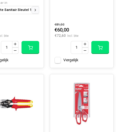
ar in
e Sanitair Sleutel 10-32mm
Sanitair sleutel 32-65 mm
€81,50
€60,00
€72,60
cl. btw
Incl. btw
gelijk
Vergelijk