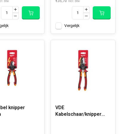
€35,70
cl. btw
Incl. btw
gelijk
Vergelijk
bel knipper
VDE
m
Kabelschaar/knipper
210mm