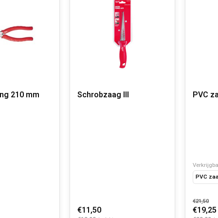
ang 210 mm
Schrobzaag III
PVC z
Verkrijgba
PVC za
€21,50
€11,50
€19,25