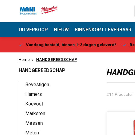
UITVERKOOP
NIEUW
BINNENKORT LEVERBAAR
Center
Vandaag besteld, binnen 1-2 dagen geleverd*
Be
Home
HANDGEREEDSCHAP
HANDGEREEDSCHAP
HANDG
Bevestigen
Hamers
211 Producten
Koevoet
Markeren
Messen
Meten