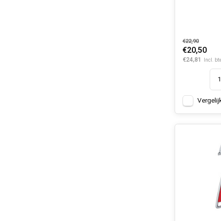
€22,90
€20,50
€24,81
Incl. bt
Vergelij