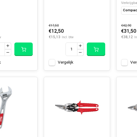
Verkrijgba
Compact
€17,50
€42,90
€12,50
€31,50
€15,13
€38,12
w
Incl. btw
In
k
Vergelijk
Ver