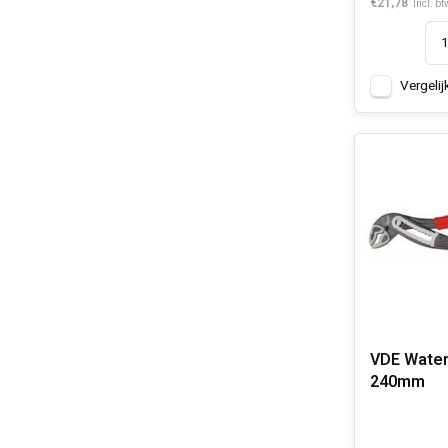
€21,78
Incl. bt
Vergelij
VDE Wate
240mm