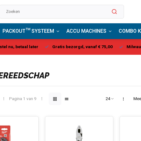
PACKOUT™ SYSTEEM
ACCU MACHINES
COMBO K
stel nu, betaal later
Gratis bezorgd, vanaf € 75,00
Milwau
EREEDSCHAP
Pagina 1 van 9
Mee