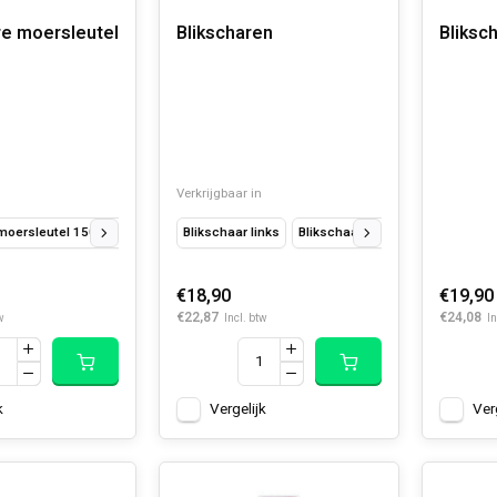
re moersleutel
Blikscharen
Bliksc
Verkrijgbaar in
 moersleutel 150 mm
Verstelbare moersleutel 200 mm
Blikschaar links
Blikschaar recht
Verstelbare moersle
Blikschaar r
€18,90
€19,90
€22,87
€24,08
w
Incl. btw
In
k
Vergelijk
Ver