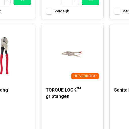
k
Vergelijk
Ver
UITVERKOOP
tang
TORQUE LOCK™
Sanitai
griptangen