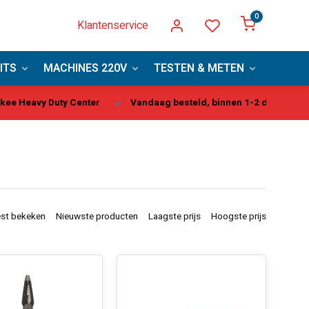
0
Klantenservice
ITS
MACHINES 220V
TESTEN & METEN
PBM
kee Heavy Duty Center
Vandaag besteld, binnen 1-2 dagen gel
st bekeken
Nieuwste producten
Laagste prijs
Hoogste prijs