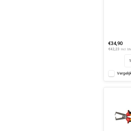
€34,90
€42,23
Incl. bt
Vergelij