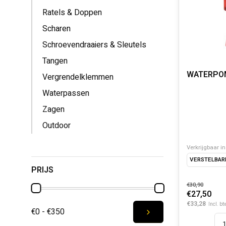
Ratels & Doppen
Scharen
Schroevendraaiers & Sleutels
Tangen
WATERPO
Vergrendelklemmen
Waterpassen
Zagen
Outdoor
Verkrijgbaar in
VERSTELBAR
PRIJS
€30,90
€27,50
€33,28
Incl. bt
€0 - €350