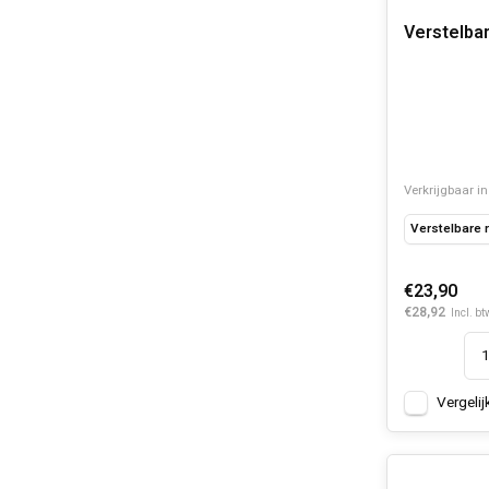
Verstelba
Verkrijgbaar in
Verstelbare
€23,90
€28,92
Incl. bt
Vergelij