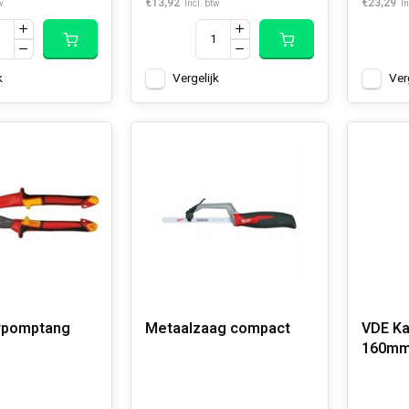
€13,92
€23,29
w
Incl. btw
In
k
Vergelijk
Ver
rpomptang
Metaalzaag compact
VDE Ka
160m