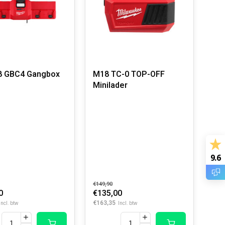
8 GBC4 Gangbox
M18 TC-0 TOP-OFF
Minilader
9.6
€149,90
0
€135,00
€163,35
Incl. btw
Incl. btw