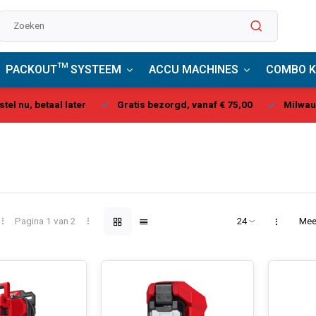
PACKOUT™ SYSTEEM
ACCU MACHINES
COMBO K
stel nu, betaal later
Gratis bezorgd, vanaf € 75,00
Milwau
Pagina 1 van 2
Mee