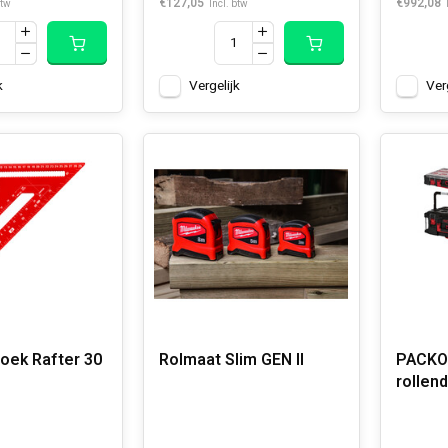
€127,05
€992,08
btw
Incl. btw
k
Vergelijk
Ver
oek Rafter 30
Rolmaat Slim GEN II
PACKOU
rollen