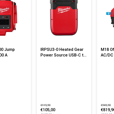
00 Jump
IRPSU3-0 Heated Gear
M18 O
00 A
Power Source USB-C to
AC/DC 
USB-C Cord
stofzu
€119,90
€949,90
€105,00
€819,9