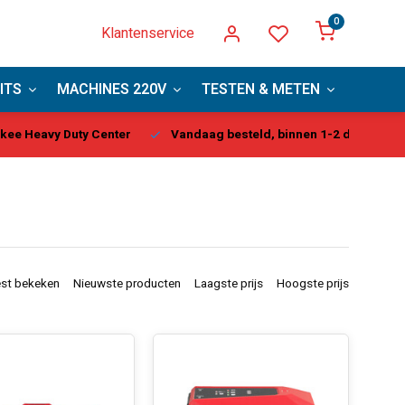
0
Klantenservice
ITS
MACHINES 220V
TESTEN & METEN
PBM
kee Heavy Duty Center
Vandaag besteld, binnen 1-2 dagen gel
st bekeken
Nieuwste producten
Laagste prijs
Hoogste prijs