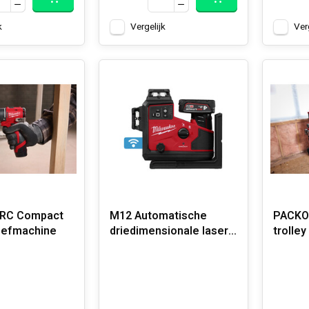
k
Vergelijk
Ver
RC Compact
M12 Automatische
PACKO
oefmachine
driedimensionale laser
trolley
met 3, 360° laser cirkels