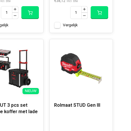
€38,12
Incl. btw
Incl. btw
gelijk
Vergelijk
NIEUW
T 3 pcs set
Rolmaat STUD Gen III
de koffer met lade