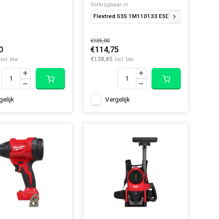
Verkrijgbaar in
Flextred S3S 1M110133 ESD SC FO SR 39
Fl
€135,00
0
€114,75
€138,85
Incl. btw
Incl. btw
gelijk
Vergelijk