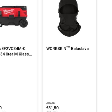
NEF2VC34M-0
WORKSKIN™ Balaclava
34 liter M Klasse
iger
€35,00
0
€31,50