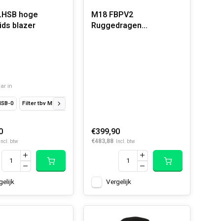
LHSB hoge
M18 FBPV2
ids blazer
Ruggedragen
Stofzuiger Gen 2
ar in
red S3S 1M171311 ESD SC FO SR 41
Flextred S3S 1M171311 ESD SC FO SR 42
HSB-0
Filter tbv M18 BLHSB
0
€399,90
€483,88
Incl. btw
Incl. btw
gelijk
Vergelijk