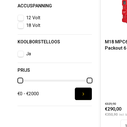
ACCUSPANNING
12 Volt
18 Volt
KOOLBORSTELLOOS
M18 MPC6
Packout 6
Ja
Lader
PRIJS
€0 - €2000
€329,90
€290,00
€350,90
Incl. 