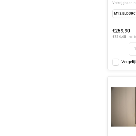
Verkrijgbaar in
M12 BLDDRC
€259,90
€314,48
Incl. 
Vergelij