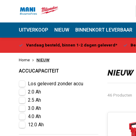
UITVERKOOP
NIEUW
BINNENKORT LEVERBAAR
Center
Vandaag besteld, binnen 1-2 dagen geleverd*
Be
Home
NIEUW
ACCUCAPACITEIT
NIEUW
Los geleverd zonder accu
2.0 Ah
46 Producten
2.5 Ah
3.0 Ah
4.0 Ah
12.0 Ah