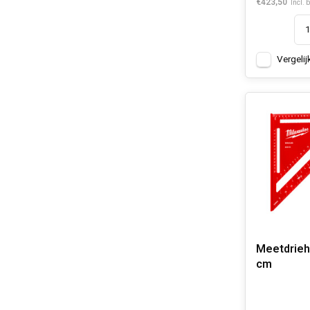
€423,50
Incl. 
Vergelij
Meetdrieh
cm