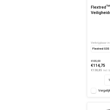
Flextred™
Veilighei
beige
Verkrijgbaar in
Flextred S3
€135,00
€114,75
€138,85
Incl. 
Vergelij