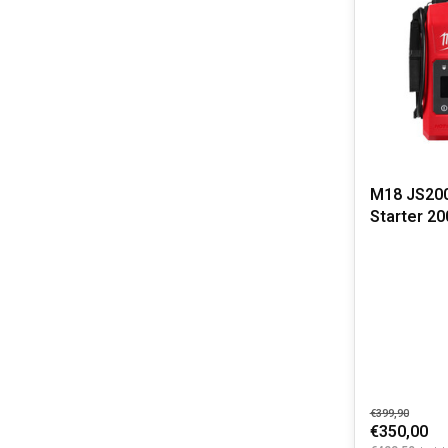
M18 JS20
Starter 20
€399,90
€350,00