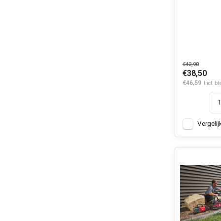
€42,90
€38,50
€46,59
Incl. bt
Vergelij