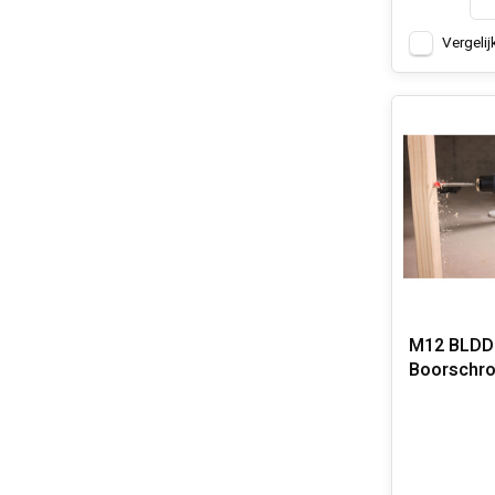
Vergelij
M12 BLDD
Boorschr