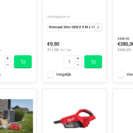
Verkrijgbaar in
Rolmaat Slim GEN II 3 M x 16 mm
Rolmaat Slim G
€425,90
€9,90
€385,0
€11,98
€465,85
w
Incl. btw
k
Vergelijk
Ver