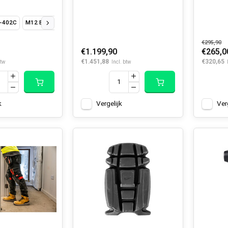
-402C
M12 BLDDRC-0
M12 BLDDRC-202C
M12 BLDDRC-203C
€295,90
€1.199,90
€265,0
€1.451,88
€320,65
btw
Incl. btw
k
Vergelijk
Ver