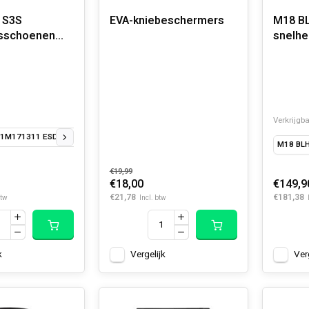
 S3S
EVA-kniebeschermers
M18 B
dsschoenen
snelhe
Verkrijgba
S 1M171311 ESD SC FO SR 39
Flextred S3S 1M171311 ESD SC FO SR 40
Flext
M18 BL
€19,99
€18,00
€149,9
€21,78
€181,38
btw
Incl. btw
k
Vergelijk
Ver