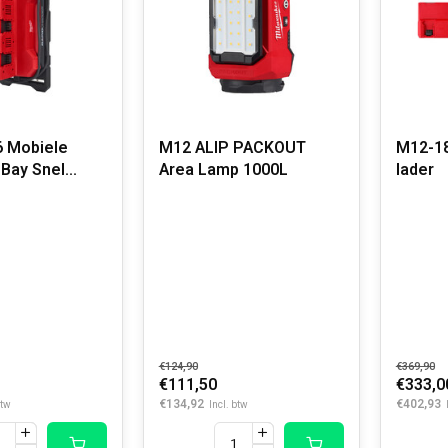
 Mobiele
M12 ALIP PACKOUT
M12-1
 Bay Snel
Area Lamp 1000L
lader
€124,90
€369,90
€111,50
€333,0
€134,92
€402,93
btw
Incl. btw