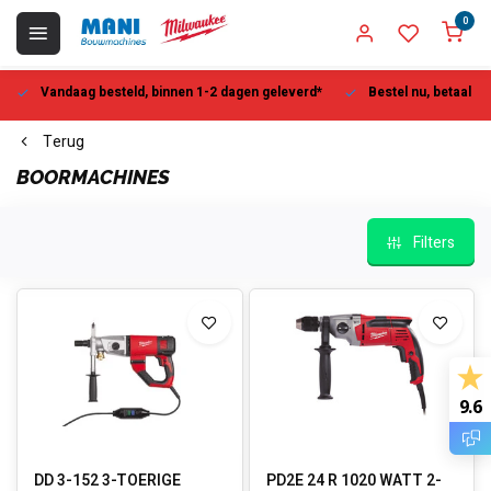
0
Vandaag besteld, binnen 1-2 dagen geleverd*
Bestel nu, betaal la
Terug
BOORMACHINES
Filters
9.6
DD 3-152 3-TOERIGE
PD2E 24 R 1020 WATT 2-