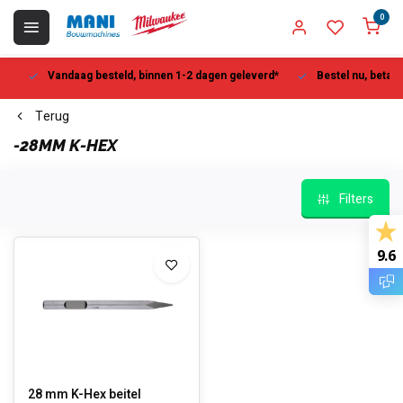
0
Vandaag besteld, binnen 1-2 dagen geleverd*
Bestel nu, betaal la
Terug
-28MM K-HEX
Filters
9.6
28 mm K-Hex beitel