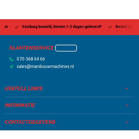
Vandaag besteld, binnen 1-2 dagen geleverd*
Bestel nu, betaal l
KLANTENSERVICE
070-368 64 66
sales@manibouwmachines.nl
USEFULL LINKS
INFORMATIE
CONTACTGEGEVENS