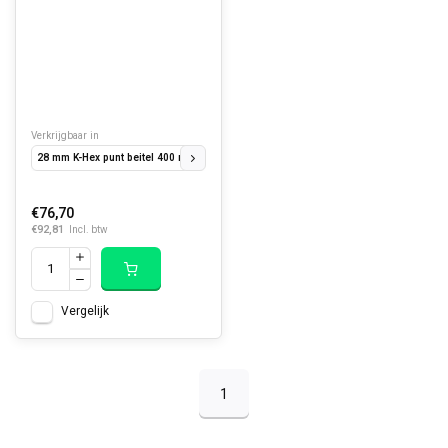
Verkrijgbaar in
28 mm K-Hex punt beitel 400 mm.
28 mm K-Hex platte beitel 400 x 35 mm
28 mm
€76,70
€92,81
Incl. btw
Vergelijk
1