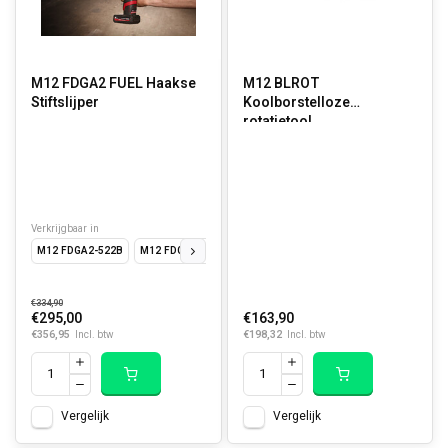
M12 FDGA2 FUEL Haakse
M12 BLROT
Stiftslijper
Koolborstelloze
rotatietool
Verkrijgbaar in
M12 FDGA2-522B
M12 FDGA2-0
€334,90
€295,00
€163,90
€356,95
€198,32
Incl. btw
Incl. btw
Vergelijk
Vergelijk