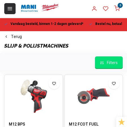
0
Vandaag besteld, binnen 1-2 dagen geleverd*
Bestel nu, betaal la
Terug
SLIJP & POLIJSTMACHINES
Filters
M12 BPS
M12 FCOT FUEL