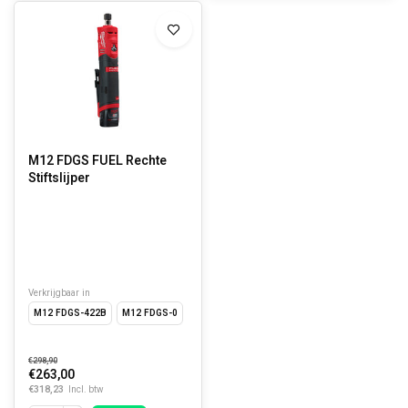
M12 FDGS FUEL Rechte
Stiftslijper
Verkrijgbaar in
M12 FDGS-422B
M12 FDGS-0
€298,90
€263,00
€318,23
Incl. btw