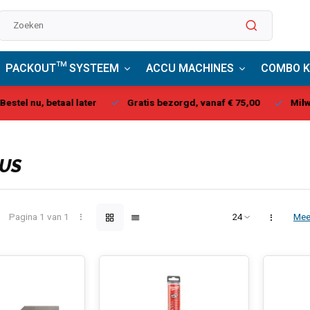
PACKOUT™ SYSTEEM
ACCU MACHINES
COMBO K
stel nu, betaal later
Gratis bezorgd, vanaf € 75,00
Milwau
LUS
Pagina 1 van 1
Mee