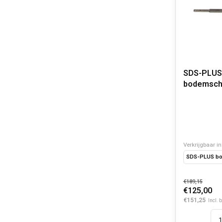
SDS-PLUS
bodemsch
Verkrijgbaar in
SDS-PLUS bo
€189,15
€125,00
€151,25
Incl. 