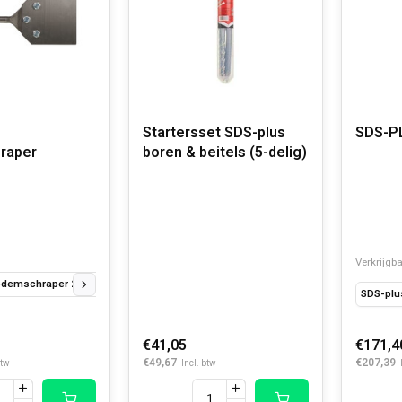
Startersset SDS-plus
SDS-PL
raper
boren & beitels (5-delig)
Verkrijgba
demschraper 250 x 100 mm
SDS-PLUS bodemschraper 250 x 100 mm Reserve
SDS-plu
€41,05
€171,4
€49,67
€207,39
btw
Incl. btw