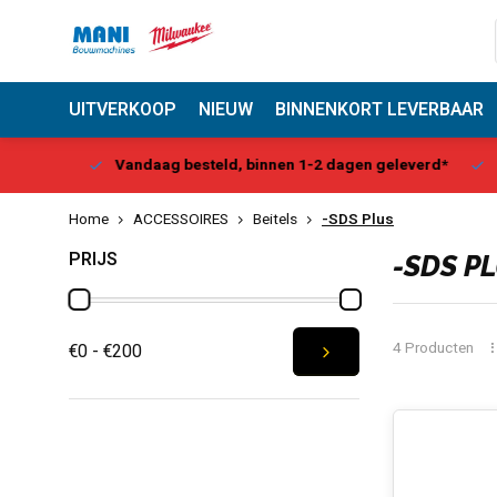
UITVERKOOP
NIEUW
BINNENKORT LEVERBAAR
Center
Vandaag besteld, binnen 1-2 dagen geleverd*
Be
Home
ACCESSOIRES
Beitels
-SDS Plus
PRIJS
-SDS P
4 Producten
€0 - €200