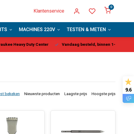
0
Klantenservice
ITS
MACHINES 220V
TESTEN & METEN
PBM
kee Heavy Duty Center
Vandaag besteld, binnen 1-2 dagen gel
9.6
st bekeken
Nieuwste producten
Laagste prijs
Hoogste prijs