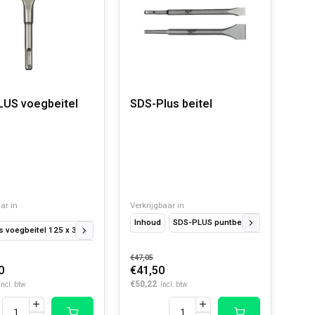
US voegbeitel
SDS-Plus beitel
ar in
Verkrijgbaar in
schraperblad Set
Inhoud
SDS-PLUS puntbeitel 250 mm
SDS
s voegbeitel 125 x 35 mm
SDS-plus voegbeitel 200 x 35 mm.
€47,05
0
€41,50
€50,22
Incl. btw
Incl. btw