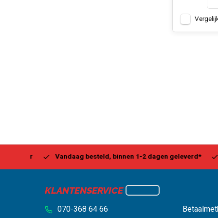
Vergelij
Center
Vandaag besteld, binnen 1-2 dagen geleverd*
Be
KLANTENSERVICE
070-368 64 66
Betaalmet