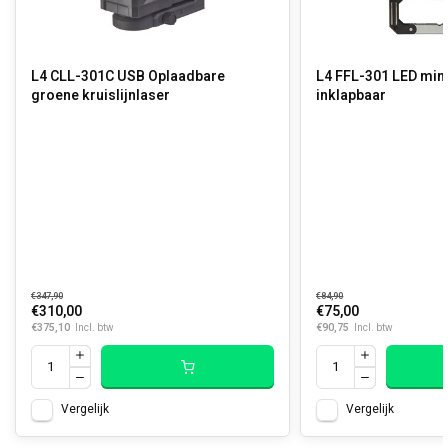
L4 CLL-301C USB Oplaadbare
L4 FFL-301 LED min
groene kruislijnlaser
inklapbaar
€347,90
€84,90
€310,00
€75,00
€375,10
€90,75
Incl. btw
Incl. btw
Vergelijk
Vergelijk