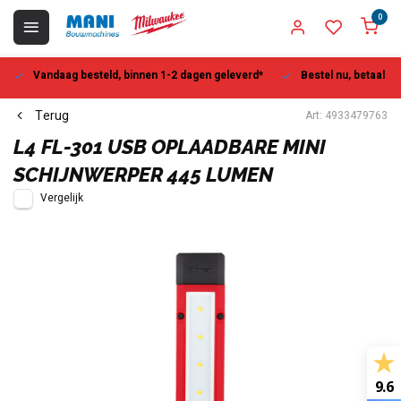
0
Vandaag besteld, binnen 1-2 dagen geleverd*
Bestel nu, betaal la
Terug
Art: 4933479763
L4 FL-301 USB OPLAADBARE MINI
SCHIJNWERPER 445 LUMEN
Vergelijk
9.6