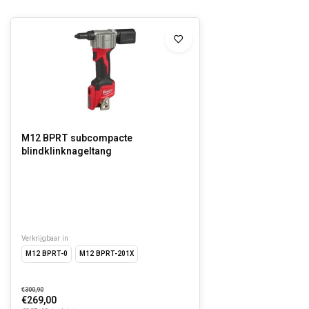
M12 BPRT subcompacte
blindklinknageltang
Verkrijgbaar in
M12 BPRT-0
M12 BPRT-201X
€300,90
€269,00