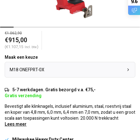
9.6
€1.062,90
€915,00
(€1.107,15
)
Incl. btw
Maak een keuze
M18 ONEFPRT-0X
5-7 werkdagen. Gratis bezorgd v.a. €75,-
Gratis verzending
Bevestigt alle klinknagels, inclusief aluminium, staal, roestvrij staal
en koper van 4,8 mm, 6,0 mm, 6,4 mm en 7,0 mm, zodat u een groot
scala aan toepassingen kunt voltooien. 20.000 N trekkracht
Lees meer
Milwaukee Heavy Duty Center