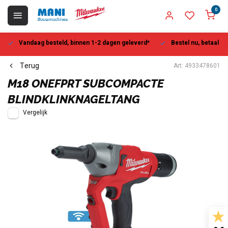
0
Vandaag besteld, binnen 1-2 dagen geleverd*
Bestel nu, betaal la
Terug
Art: 4933478601
M18 ONEFPRT SUBCOMPACTE
BLINDKLINKNAGELTANG
Vergelijk