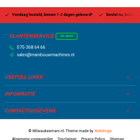
Vandaag besteld, binnen 1-2 dagen geleverd*
Bestel nu, betaal la
KLANTENSERVICE
nu open
070-368 64 66
sales@manibouwmachines.nl
USEFULL LINKS
INFORMATIE
CONTACTGEGEVENS
© Milwaukeemani.nl
- Theme made by
Webdinge
Algemene voorwaarden
Disclaimer
Privacy Policy
Sitemap