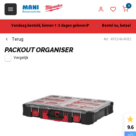
0
Vandaag besteld, binnen 1-2 dagen geleverd*
Bestel nu, betaal la
Terug
Art: 4932464082
PACKOUT ORGANISER
Vergelijk
9.6