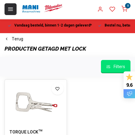
0
Vandaag besteld, binnen 1-2 dagen geleverd*
Bestel nu, betaal la
Terug
PRODUCTEN GETAGD MET LOCK
Filters
9.6
TORQUE LOCK™