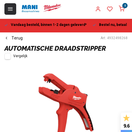
0
Vandaag besteld, binnen 1-2 dagen geleverd*
Bestel nu, betaal la
Terug
Art: 4932498268
AUTOMATISCHE DRAADSTRIPPER
Vergelijk
9.6