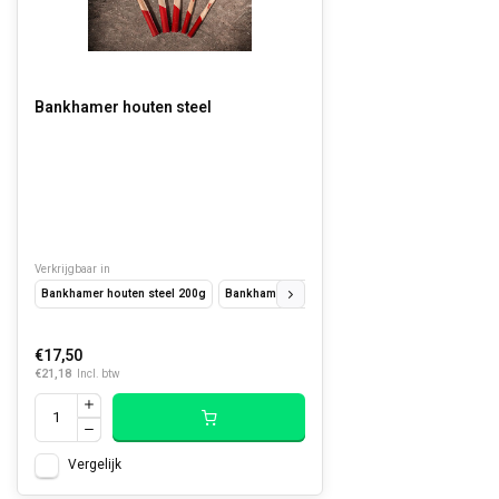
Bankhamer houten steel
Verkrijgbaar in
Bankhamer houten steel 200g
Bankhamer houten steel 500g
Bankhamer hout
€17,50
€21,18
Incl. btw
Vergelijk