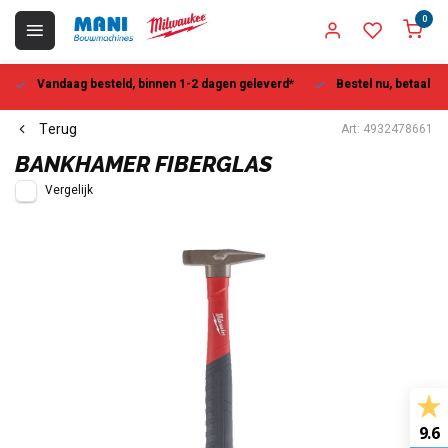
0
Vandaag besteld, binnen 1-2 dagen geleverd*
Bestel nu, betaal la
Terug
Art: 4932478661
BANKHAMER FIBERGLAS
Vergelijk
9.6