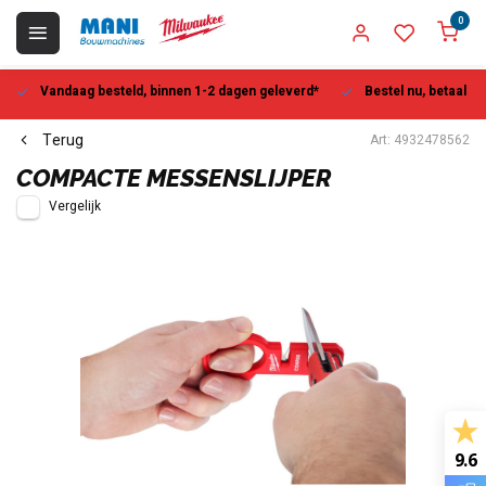
0
Vandaag besteld, binnen 1-2 dagen geleverd*
Bestel nu, betaal la
Terug
Art: 4932478562
COMPACTE MESSENSLIJPER
Vergelijk
9.6