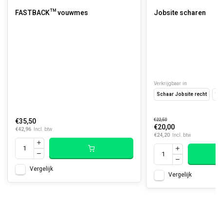
FASTBACK™ vouwmes
Jobsite scharen
Verkrijgbaar in
Schaar Jobsite recht
S
€35,50
€22,50
€20,00
€42,96
Incl. btw
€24,20
Incl. btw
Vergelijk
Vergelijk