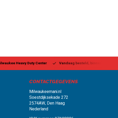
ukee Heavy Duty Center
Vandaag besteld, binnen 1-2 dagen g
CONTACTGEGEVENS
Milwaukeemani.nl
Soestdijksekade 272
2574AW, Den Haag
Nederland