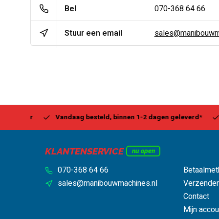
Bel
070-368 64 66
Stuur een email
sales@manibouwma
Center
Vandaag besteld, binnen 1-2 dagen geleverd*
Be
KLANTENSERVICE
nu open
070-368 64 66
Betaalmet
sales@manibouwmachines.nl
Verzenden
Contact
Mijn accou