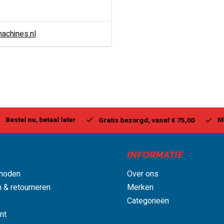
chines.nl
stel nu, betaal later
Milwa
Gratis bezorgd, vanaf € 75,00
INFORMATIE
hoden
Over ons
 & retourneren
Merken
Categorieën
nt