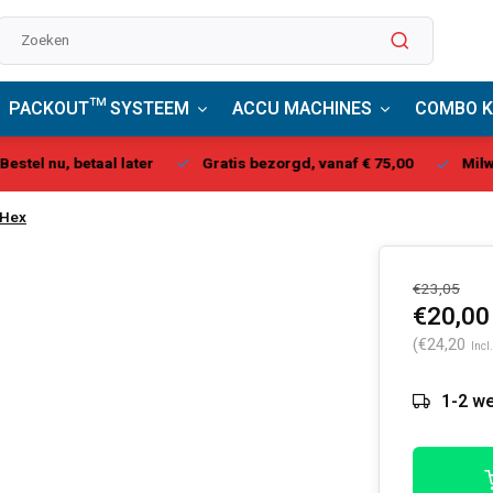
PACKOUT™ SYSTEEM
ACCU MACHINES
COMBO K
stel nu, betaal later
Gratis bezorgd, vanaf € 75,00
Milwau
 Hex
€23,05
€20,00
(€24,20
Incl
1-2 we