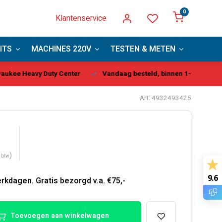
0
Klantenservice
ITS
MACHINES 220V
TESTEN & METEN
PBM
kee Heavy Duty Center
Vandaag besteld, binnen 1-2 dagen gel
Art: 4932493425
)
. btw
9.6
rkdagen. Gratis bezorgd v.a. €75,-
Toevoegen aan winkelwagen