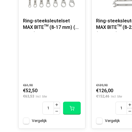
Ring-steeksleutelset
Ring-steeksleut
MAX BITE™ (8-17 mm) (7-
MAX BITE™ (8-
delig)
(15-delig)
€61,90
€139,90
€52,50
€126,00
€63,53
€152,46
Incl. btw
Incl. btw
Vergelijk
Vergelijk