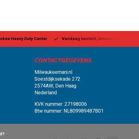
ukee Heavy Duty Center
Vandaag besteld, binnen 1-2 dagen g
CONTACTGEGEVENS
Milwaukeemani.nl
Soestdijksekade 272
2574AW, Den Haag
Nederland
KVK nummer: 27198006
Btw nummer: NL809989487B01