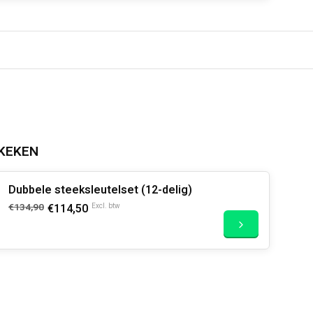
KEKEN
Dubbele steeksleutelset (12-delig)
€134,90
€114,50
Excl. btw