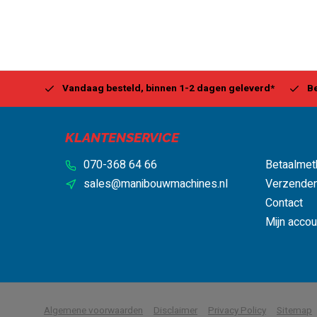
Center
Vandaag besteld, binnen 1-2 dagen geleverd*
Be
KLANTENSERVICE
070-368 64 66
Betaalmet
sales@manibouwmachines.nl
Verzenden
Contact
Mijn accou
            Wij slaan cookies op
Algemene voorwaarden
Disclaimer
Privacy Policy
Sitemap