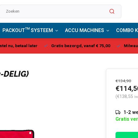
PACKOUT™ SYSTEEM
ACCU MACHINES
COMBO K
stel nu, betaal later
Gratis bezorgd, vanaf € 75,00
Milwau
-DELIG)
€134,90
€114,5
(€138,55
In
1-2 we
Gratis ve