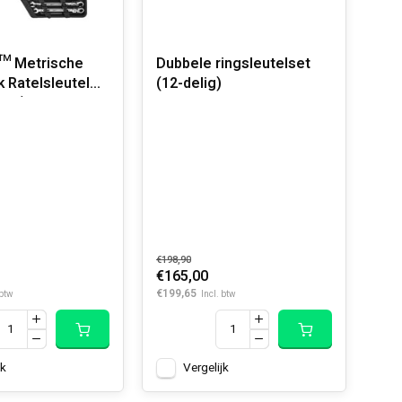
™ Metrische
Dubbele ringsleutelset
k Ratelsleutel
(12-delig)
lig)
€198,90
€165,00
€199,65
 btw
Incl. btw
jk
Vergelijk