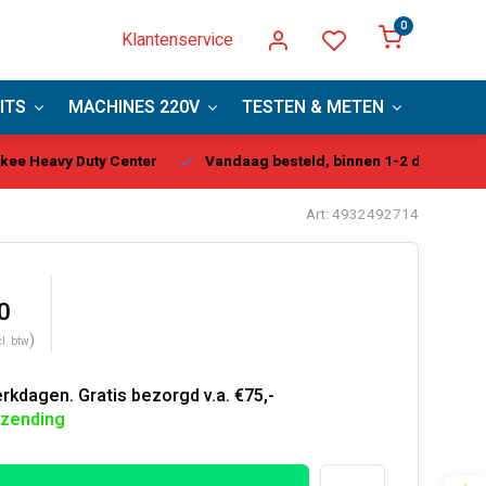
0
Klantenservice
ITS
MACHINES 220V
TESTEN & METEN
PBM
kee Heavy Duty Center
Vandaag besteld, binnen 1-2 dagen gel
Art: 4932492714
0
)
cl. btw
rkdagen. Gratis bezorgd v.a. €75,-
rzending