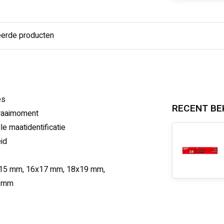
eerde producten
es
RECENT BE
raaimoment
e maatidentificatie
id
x15 mm, 16x17 mm, 18x19 mm,
2 mm