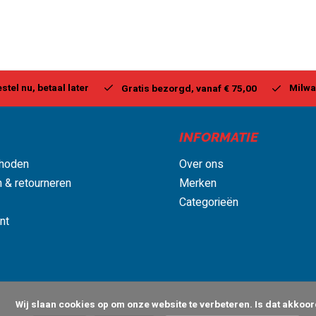
stel nu, betaal later
Milwa
Gratis bezorgd, vanaf € 75,00
INFORMATIE
hoden
Over ons
 & retourneren
Merken
Categorieën
nt
 om onze website te verbeteren. Is dat akkoord?
