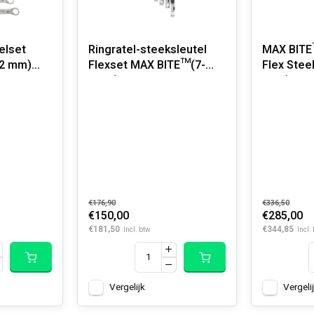
elset
Ringratel-steeksleutel
MAX BITE
22 mm)
Flexset MAX BITE™(7-
Flex Stee
delig)
Set (15-de
€176,90
€336,50
€150,00
€285,00
€181,50
€344,85
Incl. btw
Incl.
Vergelijk
Vergeli