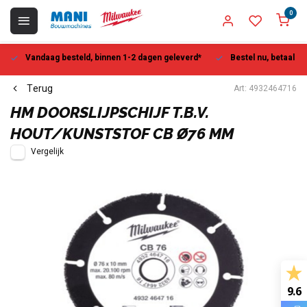
0
Vandaag besteld, binnen 1-2 dagen geleverd*
Bestel nu, betaal la
Terug
Art: 4932464716
HM DOORSLIJPSCHIJF T.B.V.
HOUT/KUNSTSTOF CB Ø76 MM
Vergelijk
9.6