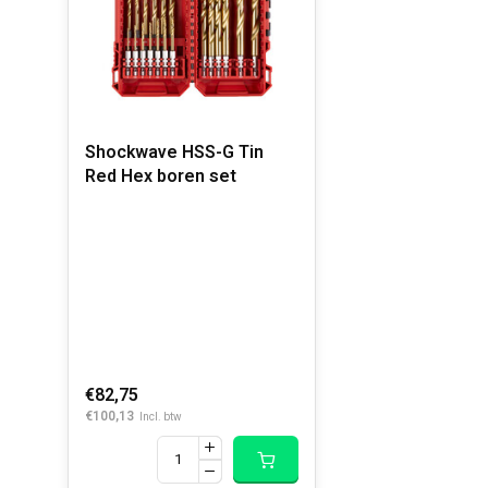
Shockwave HSS-G Tin
Red Hex boren set
€82,75
€100,13
Incl. btw