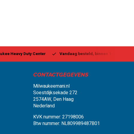
ukee Heavy Duty Center
Vandaag besteld, binnen 1-2 dagen g
CONTACTGEGEVENS
Milwaukeemani.nl
Soestdijksekade 272
2574AW, Den Haag
Nederland
KVK nummer: 27198006
Btw nummer: NL809989487B01