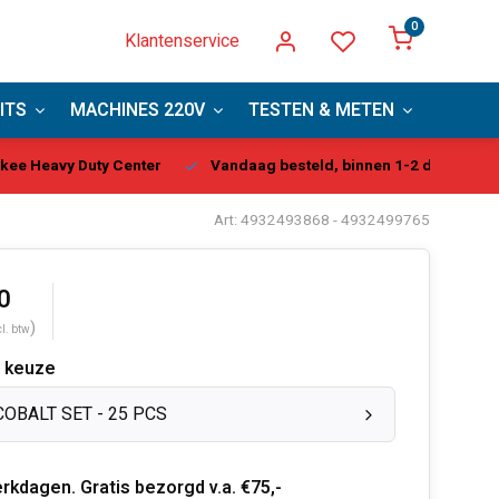
0
Klantenservice
ITS
MACHINES 220V
TESTEN & METEN
PBM
kee Heavy Duty Center
Vandaag besteld, binnen 1-2 dagen gel
Art: 4932493868 - 4932499765
0
)
cl. btw
 keuze
COBALT SET - 25 PCS
rkdagen. Gratis bezorgd v.a. €75,-