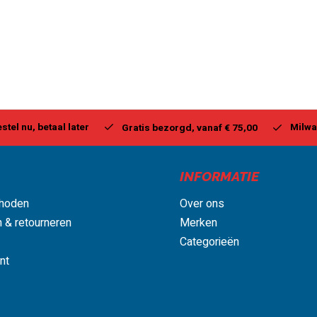
stel nu, betaal later
Milwa
Gratis bezorgd, vanaf € 75,00
INFORMATIE
hoden
Over ons
 & retourneren
Merken
Categorieën
nt