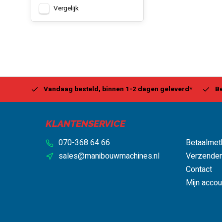
Vergelijk
Center
Vandaag besteld, binnen 1-2 dagen geleverd*
Be
KLANTENSERVICE
070-368 64 66
Betaalmet
sales@manibouwmachines.nl
Verzenden
Contact
Mijn accou