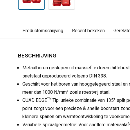
Productomschrijving
Recent bekeken
Gerelat
BESCHRIJVING
Metaalboren geslepen uit massief, extreem hittebes
snelstaal geproduceerd volgens DIN 338.
Geschikt voor het boren van hooggelegeerd staal en 
meer dan 1000 N/mm² zoals roestvrij staal.
QUAD EDGE™ Tip: unieke combinatie van 135° split poin
point zorgt voor een precieze & snelle boorstart zond
kleinere spanen om warmteontwikkeling te voorkomen
Variabele spiraalgeometrie: Voor snellere materiaalafv