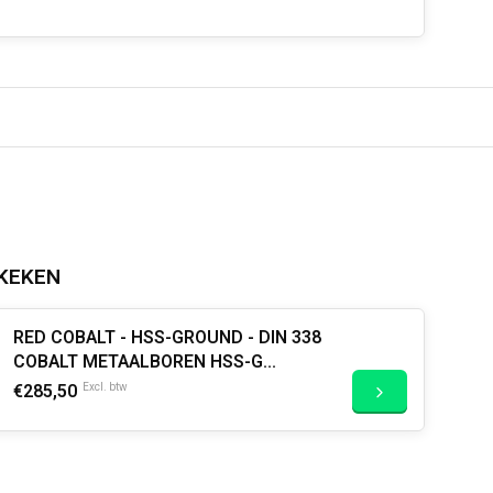
KEKEN
RED COBALT - HSS-GROUND - DIN 338
COBALT METAALBOREN HSS-G
COBALT SET
€285,50
Excl. btw