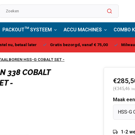
PACKOUT™ SYSTEEM
ACCU MACHINES
COMBO K
stel nu, betaal later
Gratis bezorgd, vanaf € 75,00
Milwau
ETAALBOREN HSS-G COBALT SET -
IN 338 COBALT
€285,5
ET -
(€345,46
In
Maak een
HSS-G 
1-2 we