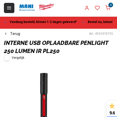
0
Vandaag besteld, binnen 1-2 dagen geleverd*
Bestel nu, betaal la
Terug
Art: 4933478705
INTERNE USB OPLAADBARE PENLIGHT
250 LUMEN IR PL250
Vergelijk
9.6