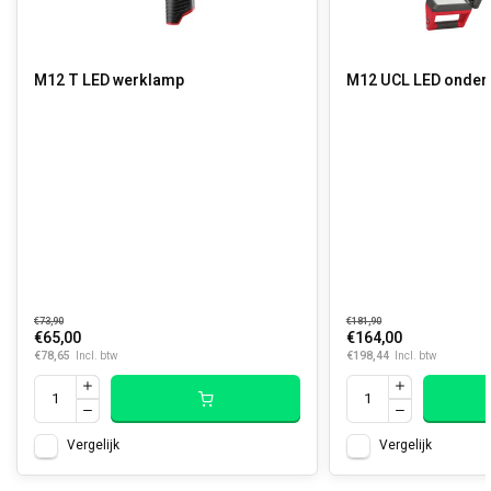
M12 T LED werklamp
M12 UCL LED on
€73,90
€181,90
€65,00
€164,00
€78,65
€198,44
Incl. btw
Incl. btw
Vergelijk
Vergelijk