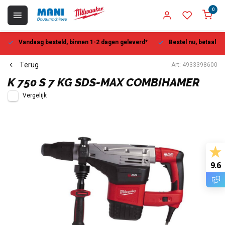
0
Vandaag besteld, binnen 1-2 dagen geleverd*
Bestel nu, betaal la
Terug
Art: 4933398600
K 750 S 7 KG SDS-MAX COMBIHAMER
Vergelijk
9.6