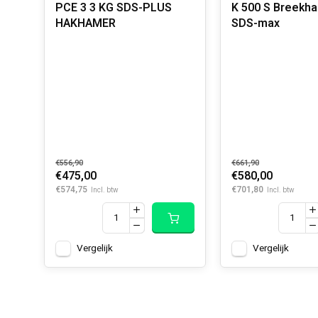
PCE 3 3 KG SDS-PLUS
K 500 S Breekham
HAKHAMER
SDS-max
€556,90
€661,90
€475,00
€580,00
€574,75
€701,80
Incl. btw
Incl. btw
Vergelijk
Vergelijk