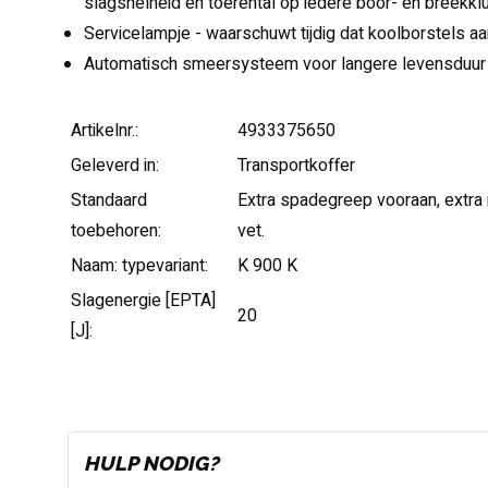
slagsnelheid en toerental op iedere boor- en breekkl
Servicelampje - waarschuwt tijdig dat koolborstels aa
Automatisch smeersysteem voor langere levensduur
Artikelnr.:
4933375650
Geleverd in:
Transportkoffer
Standaard
Extra spadegreep vooraan, extra
toebehoren:
vet.
Naam: typevariant:
K 900 K
Slagenergie [EPTA]
20
[J]:
HULP NODIG?