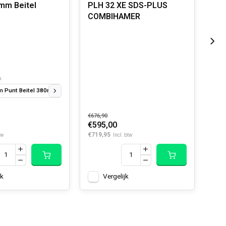
mm Beitel
PLH 32 XE SDS-PLUS
K 1
COMBIHAMER
kg
n
m Punt Beitel 380mm
K-Hex 21 mm platte beitel 380 x 24 mm
K-Hex 21 mm b
€676,90
€943
€595,00
€82
€719,95
€1.0
tw
Incl. btw
jk
Vergelijk