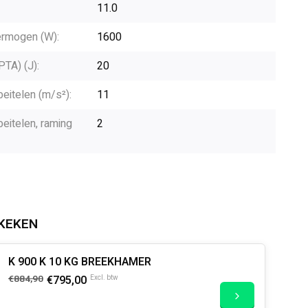
11.0
rmogen (W):
1600
PTA) (J):
20
beitelen (m/s²):
11
beitelen, raming
2
KEKEN
K 900 K 10 KG BREEKHAMER
€884,90
€795,00
Excl. btw