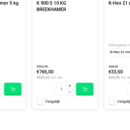
er 5 kg
K 900 S 10 KG
K-Hex 21 
BREEKHAMER
Verkrijgbaar i
K-Hex 21 m
€902,90
€38,60
€765,00
€33,50
€925,65
€40,54
Incl. btw
Incl. b
Vergelijk
Vergeli