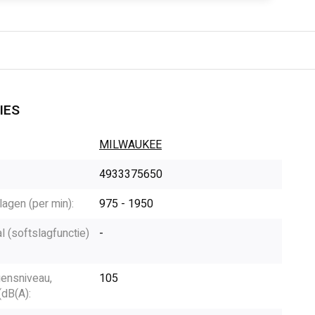
IES
MILWAUKEE
4933375650
lagen (per min):
975 - 1950
l (softslagfunctie)
-
ensniveau,
105
dB(A):