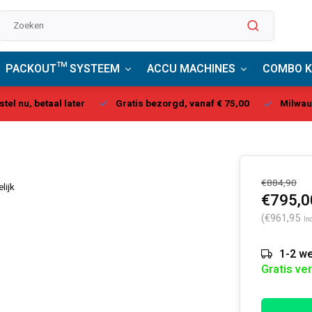
PACKOUT™ SYSTEEM
ACCU MACHINES
COMBO K
stel nu, betaal later
Gratis bezorgd, vanaf € 75,00
Milwau
€884,90
lijk
€795,0
(€961,95
In
1-2 we
Gratis ve