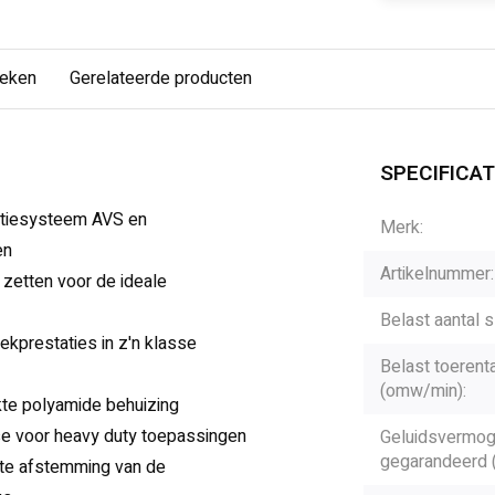
keken
Gerelateerde producten
SPECIFICAT
ratiesysteem AVS en
Merk:
en
Artikelnummer:
e zetten voor de ideale
Belast aantal s
ekprestaties in z'n klasse
Belast toerenta
(omw/min):
kte polyamide behuizing
se voor heavy duty toepassingen
Geluidsvermog
gegarandeerd (
te afstemming van de