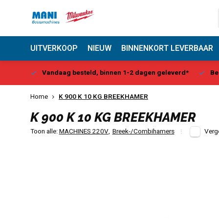
UITVERKOOP
NIEUW
BINNENKORT LEVERBAAR
Center
Vandaag besteld, binnen 1-2 dagen geleverd*
Be
Home
K 900 K 10 KG BREEKHAMER
K 900 K 10 KG BREEKHAMER
Toon alle:
MACHINES 220V
,
Breek-/Combihamers
Verge