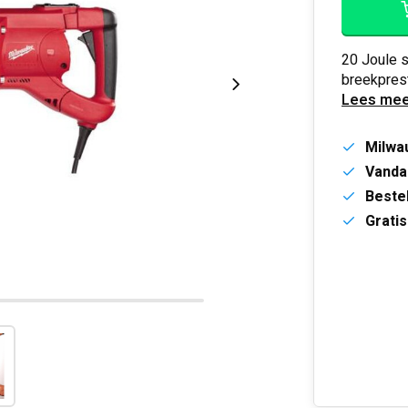
20 Joule s
breekprest
Lees mee
Milwa
Vanda
Bestel
Gratis