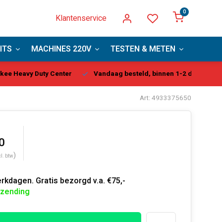
0
Klantenservice
ITS
MACHINES 220V
TESTEN & METEN
PBM
kee Heavy Duty Center
Vandaag besteld, binnen 1-2 dagen gel
Art: 4933375650
0
)
cl. btw
rkdagen. Gratis bezorgd v.a. €75,-
rzending