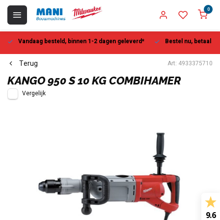
0
Vandaag besteld, binnen 1-2 dagen geleverd*
Bestel nu, betaal la
Terug
Art: 4933375710
KANGO 950 S 10 KG COMBIHAMER
Vergelijk
9.6