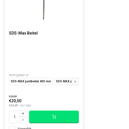
SDS-Max Beitel
Verkrijgbaar in
SDS-MAX puntbeitel 400 mm
SDS-MAX platte beitel 400 x 25 mm
SDS-MAX bred
€23,30
€20,50
€24,81
Incl. btw