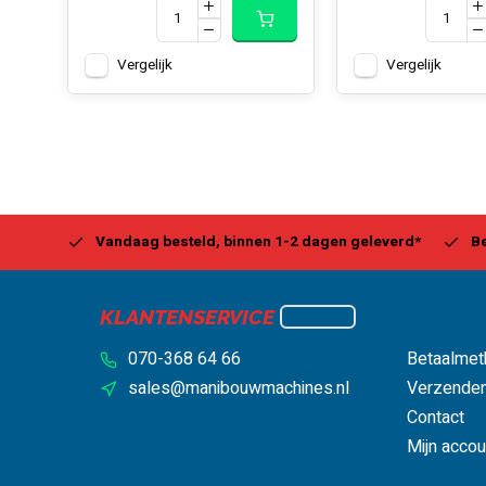
Vergelijk
Vergelijk
Center
Vandaag besteld, binnen 1-2 dagen geleverd*
Be
KLANTENSERVICE
070-368 64 66
Betaalmet
sales@manibouwmachines.nl
Verzenden
Contact
Mijn accou