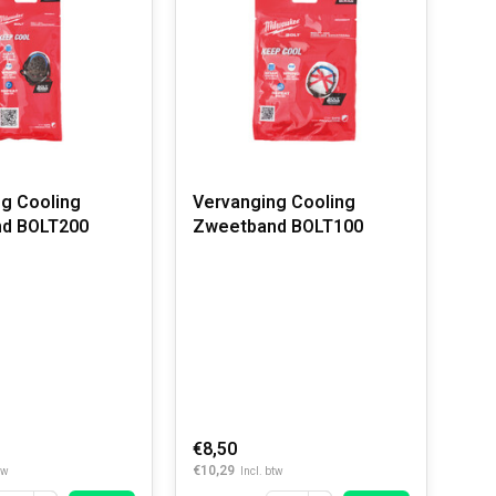
ling
Vervanging Cooling
d BOLT200
Zweetband BOLT100
€8,50
€10,29
tw
Incl. btw