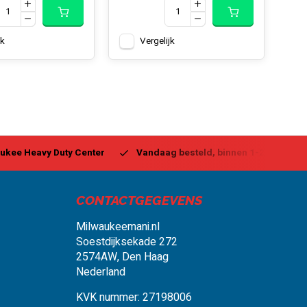
jk
Vergelijk
ukee Heavy Duty Center
Vandaag besteld, binnen 1-2 dagen g
CONTACTGEGEVENS
Milwaukeemani.nl
Soestdijksekade 272
2574AW, Den Haag
Nederland
KVK nummer: 27198006