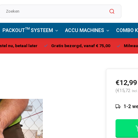
PACKOUT™ SYSTEEM
ACCU MACHINES
COMBO K
stel nu, betaal later
Gratis bezorgd, vanaf € 75,00
Milwau
€12,99
(€15,72
Incl
1-2 we