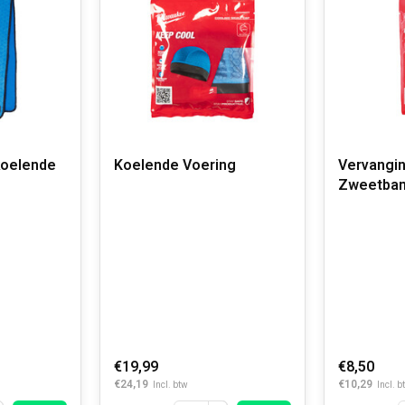
koelende
Koelende Voering
Vervanging Coo
Zweetban
€19,99
€8,50
€24,19
€10,29
Incl. btw
Incl. b