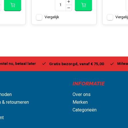
Vergelijk
Vergeli
stel nu, betaal later
Milwa
Gratis bezorgd, vanaf € 75,00
INFORMATIE
hoden
Over ons
 & retourneren
Merken
Categorieën
nt