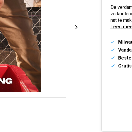
De verdamp
verkoelend
nat te mak
Lees mee
Milwa
Vanda
Bestel
Gratis