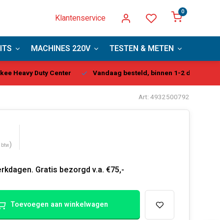
0
Klantenservice
ITS
MACHINES 220V
TESTEN & METEN
PBM
kee Heavy Duty Center
Vandaag besteld, binnen 1-2 dagen gel
Art: 4932500792
)
. btw
rkdagen. Gratis bezorgd v.a. €75,-
Toevoegen aan winkelwagen