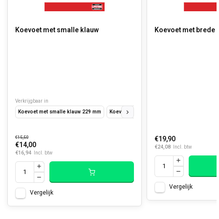
Koevoet met smalle klauw
Koevoet met brede
Verkrijgbaar in
Koevoet met smalle klauw 229 mm
Koevoet met smalle klauw 254 mm
Koevoe
€15,50
€19,90
€14,00
€24,08
Incl. btw
€16,94
Incl. btw
Vergelijk
Vergelijk