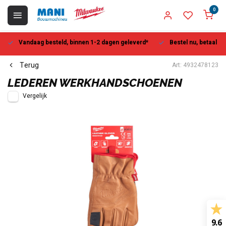
0
Vandaag besteld, binnen 1-2 dagen geleverd*
Bestel nu, betaal la
Terug
Art: 4932478123
LEDEREN WERKHANDSCHOENEN
Vergelijk
9.6