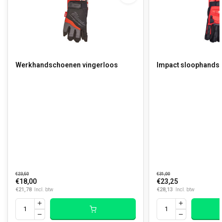
Werkhandschoenen vingerloos
Impact sloophands
€23,50
€31,00
€18,00
€23,25
€21,78
€28,13
Incl. btw
Incl. btw