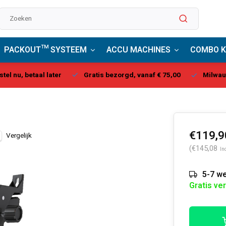
PACKOUT™ SYSTEEM
ACCU MACHINES
COMBO K
stel nu, betaal later
Gratis bezorgd, vanaf € 75,00
Milwau
€119,9
Vergelijk
(€145,08
In
5-7 we
Gratis ve