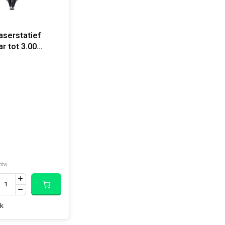
serstatief
r tot 3.00
IPOD
 btw
jk