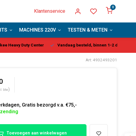
0
Klantenservice
ITS
MACHINES 220V
TESTEN & METEN
PBM
kee Heavy Duty Center
Vandaag besteld, binnen 1-2 dagen gel
Art: 4932493201
0
)
cl. btw
rkdagen, Gratis bezorgd v.a. €75,-
rzending
Toevoegen aan winkelwagen