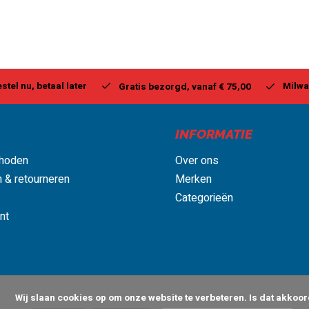
stel nu, betaal later
Milwa
Gratis bezorgd, vanaf € 75,00
INFORMATIE
hoden
Over ons
 & retourneren
Merken
Categorieën
nt
 om onze website te verbeteren. Is dat akkoord?
