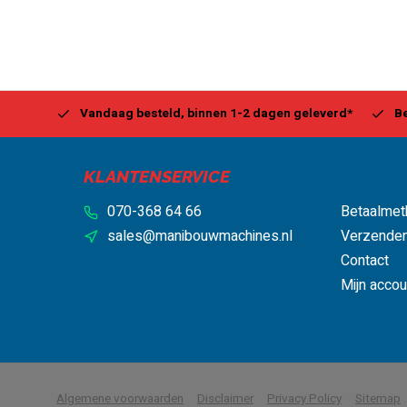
Center
Vandaag besteld, binnen 1-2 dagen geleverd*
Be
KLANTENSERVICE
070-368 64 66
Betaalmet
sales@manibouwmachines.nl
Verzenden
Contact
Mijn accou
            Wij slaan cookies op
Algemene voorwaarden
Disclaimer
Privacy Policy
Sitemap