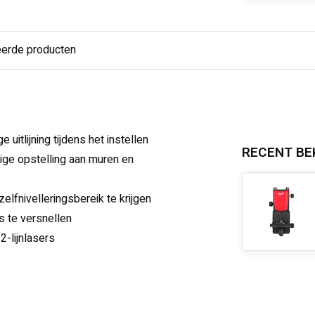
eerde producten
itlijning tijdens het instellen
RECENT BE
ige opstelling aan muren en
elfnivelleringsbereik te krijgen
s te versnellen
-lijnlasers