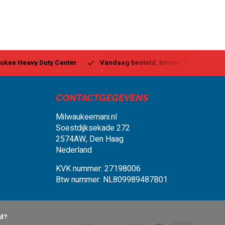
ukee Heavy Duty Center
Vandaag besteld, binnen 1-2 dagen g
CONTACTGEGEVENS
Milwaukeemani.nl
Soestdijksekade 272
2574AW, Den Haag
Nederland
KVK nummer: 27198006
Btw nummer: NL809989487B01