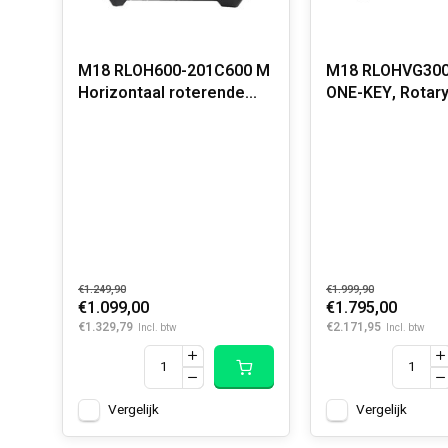
M18 RLOH600-201C600 M
M18 RLOHVG300
Horizontaal roterende
ONE-KEY, Rotary
laser met ONE-KEY
Green,
Horizontal/Verti
meter
€1.249,90
€1.999,90
€1.099,00
€1.795,00
€1.329,79
€2.171,95
Incl. btw
Incl. btw
Vergelijk
Vergelijk