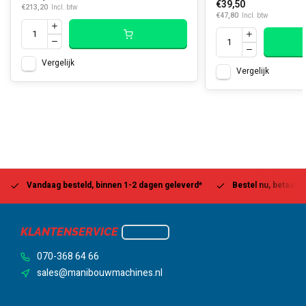
€39,50
€213,20
Incl. btw
€47,80
Incl. btw
Vergelijk
Vergelijk
Vandaag besteld, binnen 1-2 dagen geleverd*
Bestel nu, betaal la
KLANTENSERVICE
070-368 64 66
sales@manibouwmachines.nl