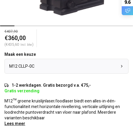
9.6
€407,90
€360,00
(€435,60
)
Incl. btw
Maak een keuze
M12 CLLP-0C
1-2 werkdagen. Gratis bezorgd v.a. €75,-
Gratis verzending
M12™ groene kruislijnlaser/loodlaser biedt een alles-in-één-
functionaliteit met horizontale nivellering, verticale uitlijning en
loodrechte puntoverdracht van vloer naar plafond. Meerdere
varianten beschikbaar
Lees meer