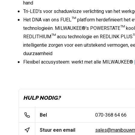
hand
Tri-LED's voor schaduwloze verlichting van het werk
Het DNA van ons FUEL™ platform herdefinieert het e
technologieën. MILWAUKEE®'s POWERSTATE™ koolbo
REDLITHIUM™ accu technologie en REDLINK PLUS™
intelligentie zorgen voor een uitstekend vermogen, e
duurzaamheid
Flexibel accusysteem: werkt met alle MILWAUKEE®
HULP NODIG?
Bel
070-368 64 66
Stuur een email
sales@manibouwma