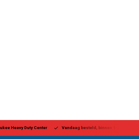
ukee Heavy Duty Center
Vandaag besteld, binnen 1-2 dagen g