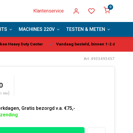
0
Klantenservice
ITS
MACHINES 220V
TESTEN & METEN
PBM
kee Heavy Duty Center
Vandaag besteld, binnen 1-2 dagen gel
Art: 4933493457
0
)
cl. btw
rkdagen, Gratis bezorgd v.a. €75,-
rzending