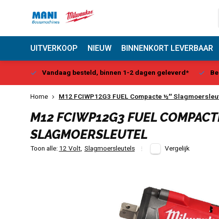
UITVERKOOP
NIEUW
BINNENKORT LEVERBAAR
Center
Vandaag besteld, binnen 1-2 dagen geleverd*
Be
Home
M12 FCIWP12G3 FUEL Compacte ½″ Slagmoersleu
M12 FCIWP12G3 FUEL COMPACT
SLAGMOERSLEUTEL
Toon alle:
12 Volt
,
Slagmoersleutels
Vergelijk