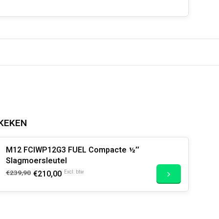
KEKEN
M12 FCIWP12G3 FUEL Compacte ½″
Slagmoersleutel
€239,90
€210,00
Excl. btw