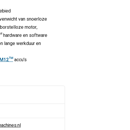
gebied
venwicht van snoerloze
rstelloze motor,
 hardware en software
en lange werkduur en
M12™
accu's
chines.nl