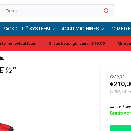
PACKOUT™ SYSTEEM
ACCU MACHINES
COMBO K
stel nu, betaal later
Gratis bezorgd, vanaf € 75,00
Milwau
tel
E ½″
€239,90
€210,0
(€254,10
In
5-7 we
Gratis ve