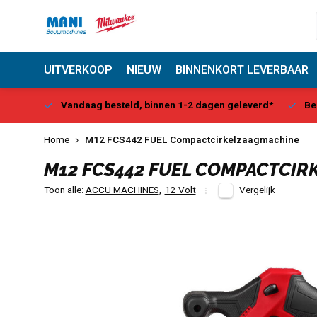
UITVERKOOP
NIEUW
BINNENKORT LEVERBAAR
Center
Vandaag besteld, binnen 1-2 dagen geleverd*
Be
Home
M12 FCS442 FUEL Compactcirkelzaagmachine
M12 FCS442 FUEL COMPACTCI
Toon alle:
ACCU MACHINES
,
12 Volt
Vergelijk