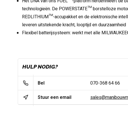
Het DNA van ons FUEL™-platform herdefinieert de b
technologieën. De POWERSTATE™ borstelloze moto
REDLITHIUM™-accupakket en de elektronische inte
leveren uitstekende kracht, looptijd en duurzaamheid
Flexibel batterijsysteem: werkt met alle MILWAUK
HULP NODIG?
Bel
070-368 64 66
Stuur een email
sales@manibouwma