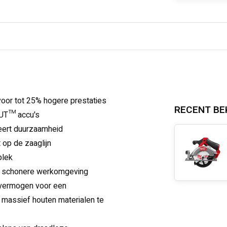
or tot 25% hogere prestaties
RECENT BE
UT™ accu's
eert duurzaamheid
 op de zaaglijn
plek
n schonere werkomgeving
vermogen voor een
 massief houten materialen te