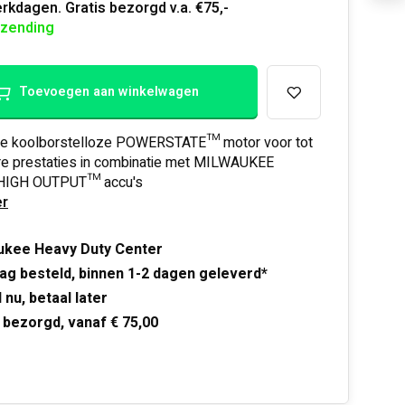
rkdagen. Gratis bezorgd v.a. €75,-
rzending
Toevoegen aan winkelwagen
e koolborstelloze POWERSTATE™ motor voor tot
e prestaties in combinatie met MILWAUKEE
IGH OUTPUT™ accu's
r
ukee Heavy Duty Center
ag besteld, binnen 1-2 dagen geleverd*
 nu, betaal later
 bezorgd, vanaf € 75,00