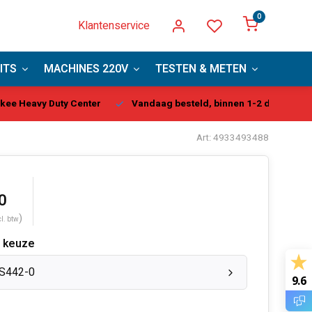
0
Klantenservice
ITS
MACHINES 220V
TESTEN & METEN
PBM
kee Heavy Duty Center
Vandaag besteld, binnen 1-2 dagen gel
Art: 4933493488
0
)
cl. btw
 keuze
S442-0
9.6