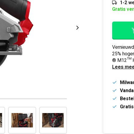
1-2 we
Gratis ve
Vernieuwd
25% hoger
® M12™ H
Lees mee
Milwa
Vanda
Bestel
Gratis