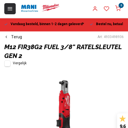
0
Vandaag besteld, binnen 1-2 dagen geleverd*
Bestel nu, betaal la
Terug
Art: 4933498936
M12 FIR38G2 FUEL 3/8" RATELSLEUTEL
GEN 2
Vergelijk
9.6