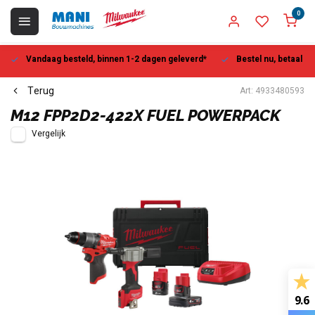
0
Vandaag besteld, binnen 1-2 dagen geleverd*
Bestel nu, betaal la
Terug
Art: 4933480593
M12 FPP2D2-422X FUEL POWERPACK
Vergelijk
9.6