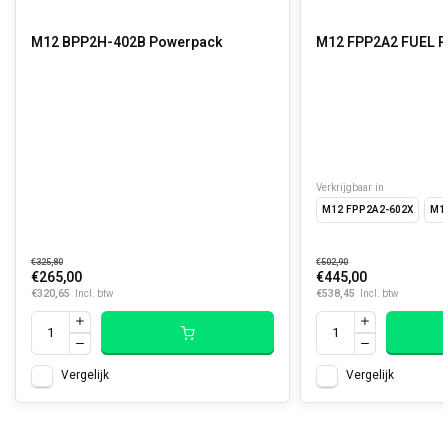
M12 BPP2H-402B Powerpack
M12 FPP2A2 FUEL 
Verkrijgbaar in
M12 FPP2A2-602X
M1
€325,80
€502,90
€265,00
€445,00
€320,65
€538,45
Incl. btw
Incl. btw
Vergelijk
Vergelijk