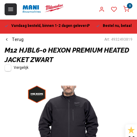
0
Vandaag besteld, binnen 1-2 dagen geleverd*
Bestel nu, betaal la
Terug
Art: 4932493819
M12 HJBL6-0 HEXON PREMIUM HEATED
JACKET ZWART
Vergelijk