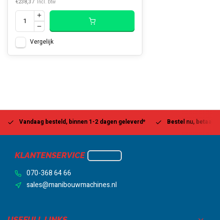
€238,37
Incl. btw
Vergelijk
Vandaag besteld, binnen 1-2 dagen geleverd*
Bestel nu, betaal la
KLANTENSERVICE
070-368 64 66
sales@manibouwmachines.nl
USEFULL LINKS