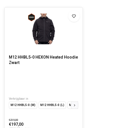
M12 HHBL5-0 HEXON Heated Hoodie
Zwart
Verkrijgbaar in
M12 HHBL5-0 (M)
M12 HHBL5-0 (L)
M12 HPVLBL3-0 (S)
M12 HHBL5-0 (XL)
€219,00
€197,00