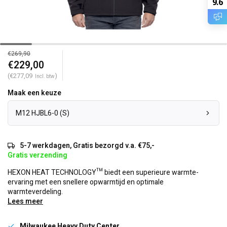
9.6
€269,90
€229,00
(€277,09
)
Incl. btw
Maak een keuze
M12 HJBL6-0 (S)
5-7 werkdagen, Gratis bezorgd v.a. €75,-
Gratis verzending
HEXON HEAT TECHNOLOGY™ biedt een superieure warmte-
ervaring met een snellere opwarmtijd en optimale
warmteverdeling.
Lees meer
Milwaukee Heavy Duty Center