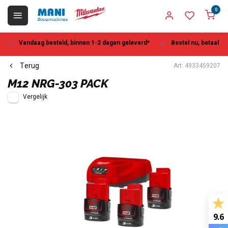
0
Vandaag besteld, binnen 1-2 dagen geleverd*
Bestel nu, betaal la
Terug
Art: 4933459207
M12 NRG-303 PACK
Vergelijk
9.6