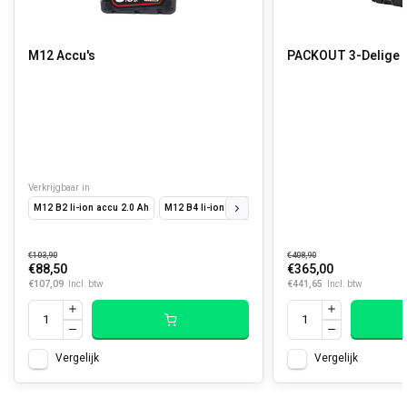
M12 Accu's
PACKOUT 3-Delige S
Verkrijgbaar in
M12 B2 li-ion accu 2.0 Ah
M12 B4 li-ion accu 4.0 Ah
M12 B3 li-ion accu 3.0 A
€103,90
€408,90
€88,50
€365,00
€107,09
€441,65
Incl. btw
Incl. btw
Vergelijk
Vergelijk