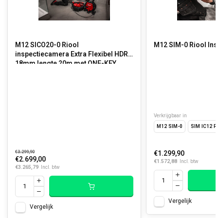
M12 SICO20-0 Riool
M12 SIM-0 Riool Ins
inspectiecamera Extra Flexibel HDR
18mm lengte 20m met ONE-KEY
Verkrijgbaar in
M12 SIM-0
SIM IC12 R
€3.299,90
€1.299,90
€2.699,00
€1.572,88
Incl. btw
€3.265,79
Incl. btw
Vergelijk
Vergelijk