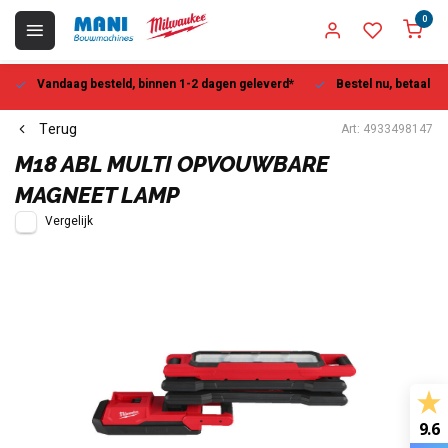
0
Vandaag besteld, binnen 1-2 dagen geleverd*
Bestel nu, betaal la
Terug
Art: 4933498147
M18 ABL MULTI OPVOUWBARE
MAGNEET LAMP
Vergelijk
9.6