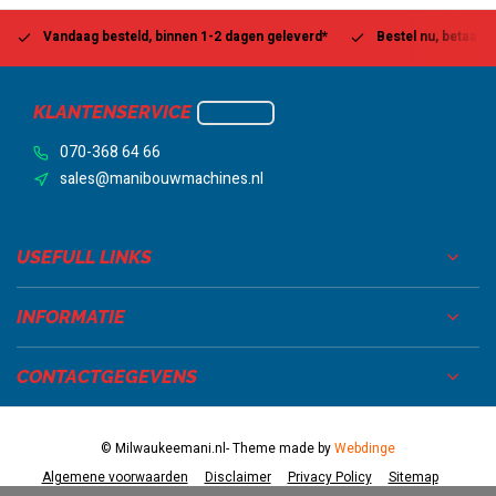
Vandaag besteld, binnen 1-2 dagen geleverd*
Bestel nu, betaal la
KLANTENSERVICE
070-368 64 66
sales@manibouwmachines.nl
USEFULL LINKS
INFORMATIE
CONTACTGEGEVENS
© Milwaukeemani.nl
- Theme made by
Webdinge
Algemene voorwaarden
Disclaimer
Privacy Policy
Sitemap