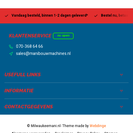
Vandaag besteld, binnen 1-2 dagen geleverd*
Bestel nu, betaal la
KLANTENSERVICE
nu open
070-368 64 66
sales@manibouwmachines.nl
USEFULL LINKS
INFORMATIE
CONTACTGEGEVENS
© Milwaukeemani.nl
- Theme made by
Webdinge