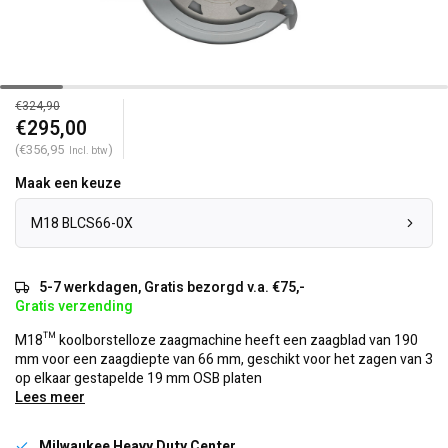
€324,90
€295,00
(€356,95
)
Incl. btw
Maak een keuze
M18 BLCS66-0X
5-7 werkdagen, Gratis bezorgd v.a. €75,-
Gratis verzending
M18™ koolborstelloze zaagmachine heeft een zaagblad van 190
mm voor een zaagdiepte van 66 mm, geschikt voor het zagen van 3
op elkaar gestapelde 19 mm OSB platen
Lees meer
Milwaukee Heavy Duty Center