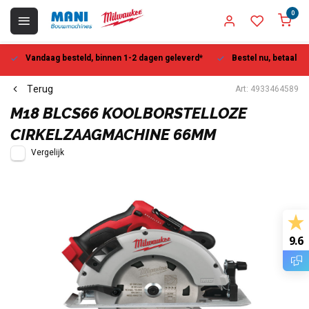
0
Vandaag besteld, binnen 1-2 dagen geleverd*
Bestel nu, betaal la
Terug
Art: 4933464589
M18 BLCS66 KOOLBORSTELLOZE
CIRKELZAAGMACHINE 66MM
Vergelijk
9.6