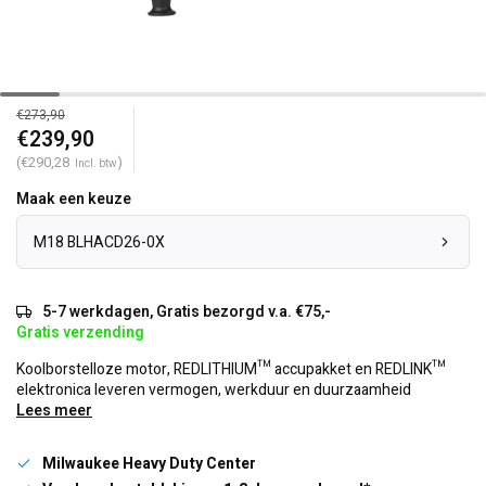
€273,90
€239,90
(€290,28
)
Incl. btw
Maak een keuze
M18 BLHACD26-0X
5-7 werkdagen, Gratis bezorgd v.a. €75,-
Gratis verzending
Koolborstelloze motor, REDLITHIUM™ accupakket en REDLINK™
elektronica leveren vermogen, werkduur en duurzaamheid
Lees meer
Milwaukee Heavy Duty Center