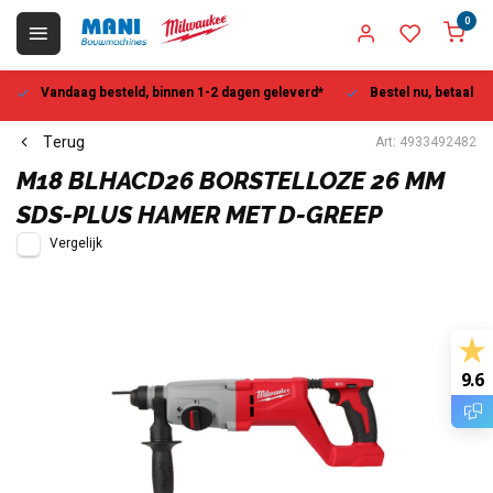
0
Vandaag besteld, binnen 1-2 dagen geleverd*
Bestel nu, betaal la
Terug
Art: 4933492482
M18 BLHACD26 BORSTELLOZE 26 MM
SDS-PLUS HAMER MET D-GREEP
Vergelijk
9.6