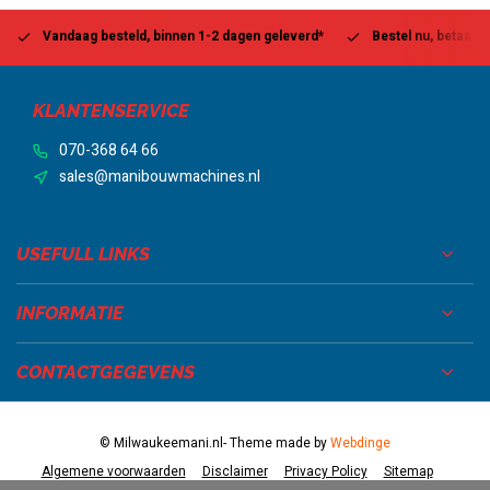
Vandaag besteld, binnen 1-2 dagen geleverd*
Bestel nu, betaal la
KLANTENSERVICE
070-368 64 66
sales@manibouwmachines.nl
USEFULL LINKS
INFORMATIE
CONTACTGEGEVENS
© Milwaukeemani.nl
- Theme made by
Webdinge
Algemene voorwaarden
Disclaimer
Privacy Policy
Sitemap