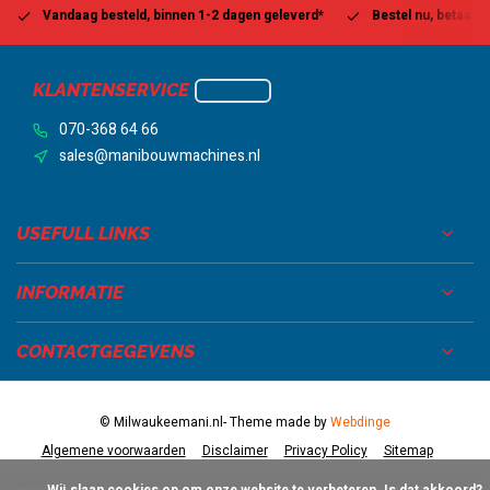
Vandaag besteld, binnen 1-2 dagen geleverd*
Bestel nu, betaal la
KLANTENSERVICE
070-368 64 66
sales@manibouwmachines.nl
USEFULL LINKS
INFORMATIE
CONTACTGEGEVENS
© Milwaukeemani.nl
- Theme made by
Webdinge
Algemene voorwaarden
Disclaimer
Privacy Policy
Sitemap