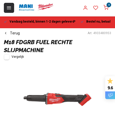
0
Vandaag besteld, binnen 1-2 dagen geleverd*
Bestel nu, betaal la
Terug
Art: 4933480953
M18 FDGRB FUEL RECHTE
SLIJPMACHINE
Vergelijk
9.6