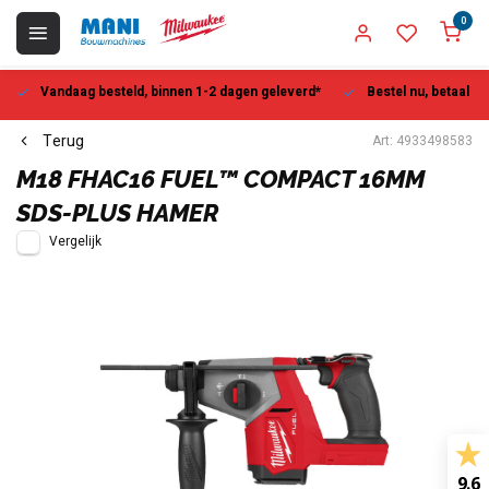
0
Vandaag besteld, binnen 1-2 dagen geleverd*
Bestel nu, betaal la
Terug
Art: 4933498583
M18 FHAC16 FUEL™ COMPACT 16MM
SDS-PLUS HAMER
Vergelijk
9.6