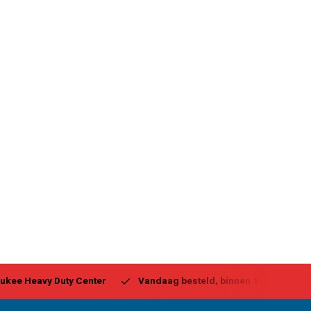
ukee Heavy Duty Center
Vandaag besteld, binnen 1-2 dagen g