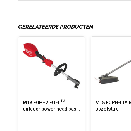
GERELATEERDE PRODUCTEN
M18 FOPH2 FUEL™
M18 FOPH-LTA 
outdoor power head basis
opzetstuk
Gen2