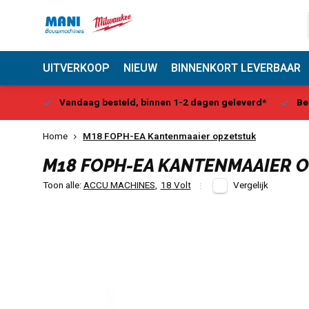
UITVERKOOP
NIEUW
BINNENKORT LEVERBAAR
Center
Vandaag besteld, binnen 1-2 dagen geleverd*
Be
Home
M18 FOPH-EA Kantenmaaier opzetstuk
M18 FOPH-EA KANTENMAAIER 
Toon alle:
ACCU MACHINES
,
18 Volt
Vergelijk