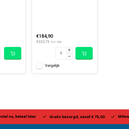
H2-802 M18 FUEL Outdoor Power Head FORGE Kit
€184,90
€223,73
Incl. btw
Vergelijk
stel nu, betaal later
Milwa
Gratis bezorgd, vanaf € 75,00