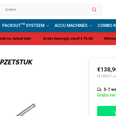
PACKOUT™ SYSTEEM
ACCU MACHINES
COMBO K
stel nu, betaal later
Gratis bezorgd, vanaf € 75,00
Milwau
OPZETSTUK
€138,9
(€168,07
In
5-7 we
Gratis ve