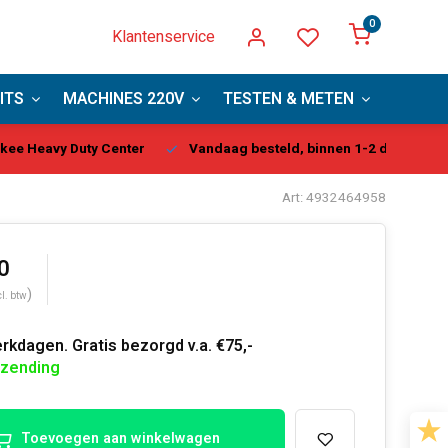
0
Klantenservice
ITS
MACHINES 220V
TESTEN & METEN
PBM
kee Heavy Duty Center
Vandaag besteld, binnen 1-2 dagen gel
Art: 4932464958
0
)
cl. btw
rkdagen. Gratis bezorgd v.a. €75,-
rzending
Toevoegen aan winkelwagen