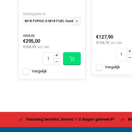
Verkrijgbaar in
M18 FOPH2-0 M18 FUEL Outdoor Power Head 0-versie
M18 FOP
€350,00
€127,90
€295,00
€154,76
Incl. btw
€356,95
Incl. btw
Vergelijk
Vergelijk
Center
Vandaag besteld, binnen 1-2 dagen geleverd*
Be