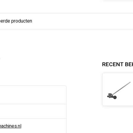
eerde producten
0
RECENT BE
chines.nl