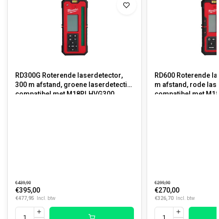
RD300G Roterende laserdetector,
RD600 Roterende la
300 m afstand, groene laserdetectie,
m afstand, rode lase
compatibel met M18RLHVG300
compatibel met M
€439,90
€299,90
€395,00
€270,00
€477,95
€326,70
Incl. btw
Incl. btw