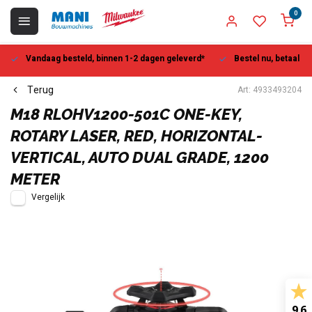
0
Vandaag besteld, binnen 1-2 dagen geleverd*
Bestel nu, betaal la
Terug
Art: 4933493204
M18 RLOHV1200-501C ONE-KEY,
ROTARY LASER, RED, HORIZONTAL-
VERTICAL, AUTO DUAL GRADE, 1200
METER
Vergelijk
9.6