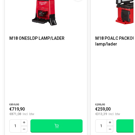
M18 ONESLDP LAMP/LADER
M18 POALC PACKOU
lamp/lader
€819,90
€295,90
€719,90
€259,00
€871,08
€313,39
Incl. btw
Incl. btw