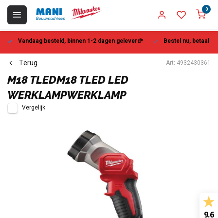
0
Vandaag besteld, binnen 1-2 dagen geleverd*
Bestel nu, betaal la
Terug
Art: 4932430361
M18 TLEDM18 TLED LED
WERKLAMPWERKLAMP
Vergelijk
9.6