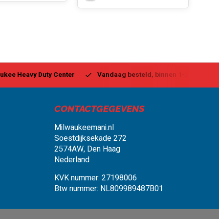
ukee Heavy Duty Center
Vandaag besteld, binnen 1-2 dagen g
CONTACTGEGEVENS
Milwaukeemani.nl
Soestdijksekade 272
2574AW, Den Haag
Nederland
KVK nummer: 27198006
Btw nummer: NL809989487B01