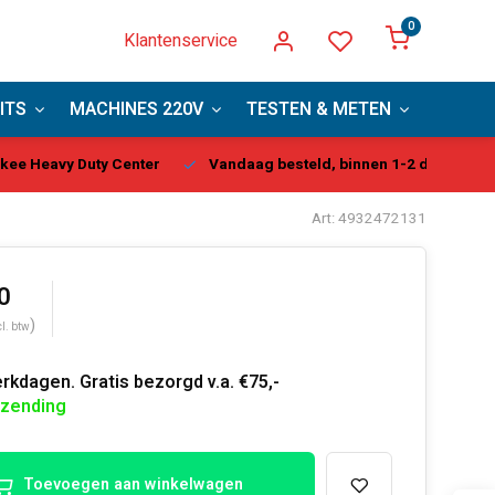
0
Klantenservice
ITS
MACHINES 220V
TESTEN & METEN
PBM
kee Heavy Duty Center
Vandaag besteld, binnen 1-2 dagen gel
Art: 4932472131
0
)
cl. btw
rkdagen. Gratis bezorgd v.a. €75,-
rzending
Toevoegen aan winkelwagen