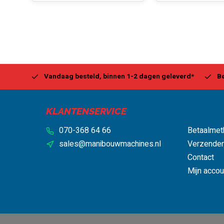
Center
Vandaag besteld, binnen 1-2 dagen geleverd*
Be
KLANTENSERVICE
070-368 64 66
Betaalmet
sales@manibouwmachines.nl
Verzenden
Contact
Mijn accou