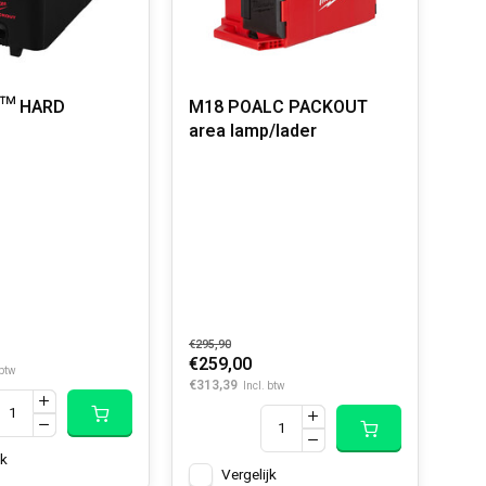
™ HARD
M18 POALC PACKOUT
area lamp/lader
€295,90
€259,00
 btw
€313,39
Incl. btw
jk
Vergelijk