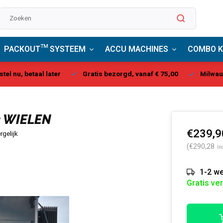
PACKOUT™ SYSTEEM
ACCU MACHINES
COMBO K
stel nu, betaal later
Gratis bezorgd, vanaf € 75,00
Milwau
 WIELEN
€239,9
rgelijk
(€290,28
In
1-2 we
Gratis ve