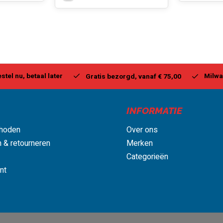
stel nu, betaal later
Milwa
Gratis bezorgd, vanaf € 75,00
INFORMATIE
hoden
Over ons
 & retourneren
Merken
Categorieën
nt