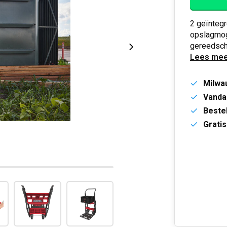
2 geïnteg
opslagmog
gereedsch
Lees mee
Milwa
Vanda
Bestel
Gratis