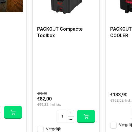
PACKOUT Compacte
PACKOUT
Toolbox
COOLER
€90,90
€133,90
€82,00
€162,02
Incl.
€99,22
Incl. btw
Vergeli
Vergelijk